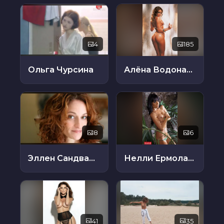
4
185
Ольга Чурсина
Алёна Водонаева
8
6
Эллен Сандвайсс
Нелли Ермолаева
41
35