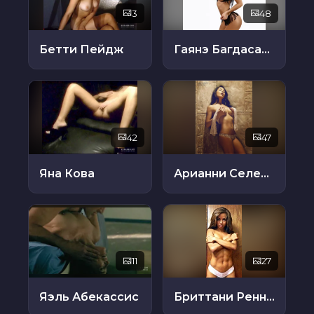
3
48
Бетти Пейдж
Гаянэ Багдасарян
42
47
Яна Кова
Арианни Селесте
11
27
Яэль Абекассис
Бриттани Реннер