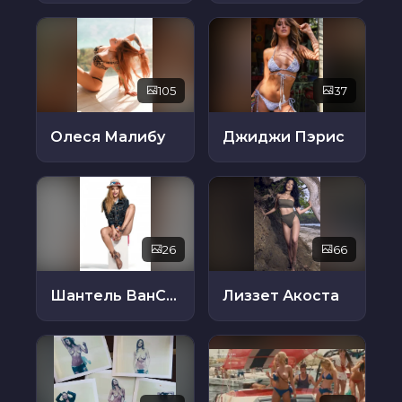
105
37
Олеся Малибу
Джиджи Пэрис
26
66
Шантель ВанСантен
Лиззет Акоста