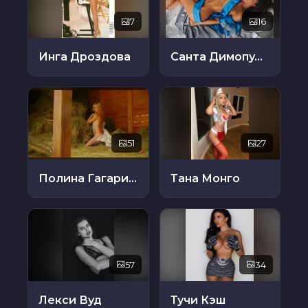
7
16
Инга Дроздова
Санта Димопулос
51
27
Полина Гагарина
Тана Монго
57
34
Лекси Вуд
Тучи Кэш