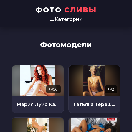
ФОТО
СЛИВЫ
Категории
Фотомодели
50
2
Мария Луис Канеллис-Беннетт
Татьяна Терешина