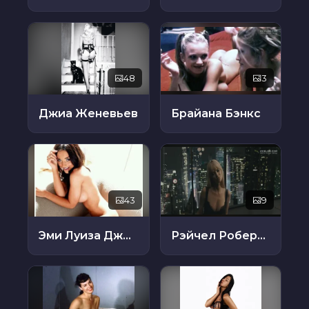
48
3
Джиа Женевьев
Брайана Бэнкс
43
9
Эми Луиза Джексон
Рэйчел Робертс