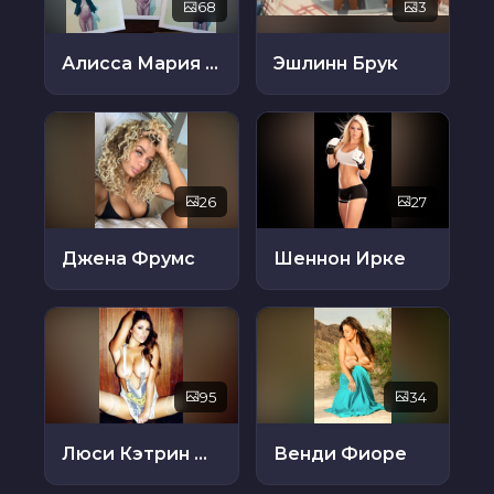
68
3
Алисса Мария Арс
Эшлинн Брук
26
27
Джена Фрумс
Шеннон Ирке
95
34
Люси Кэтрин Пиндер
Венди Фиоре