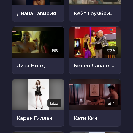
Диана Гавирия
Кейт Грумбридж
9
39
Лиза Нилд
Белен Лаваллен
22
14
Карен Гиллан
Кэти Кин