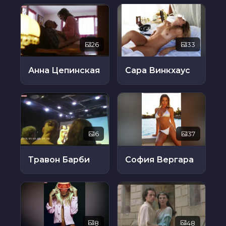
26
33
Анна Цепинская
Сара Винкхаус
6
37
Травон Барби
София Вергара
8
48