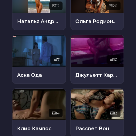
12
20
Наталья Андреева
Ольга Родионова
7
10
Аска Ода
Джульетт Кардински
14
13
Клио Кампос
Рассвет Вон