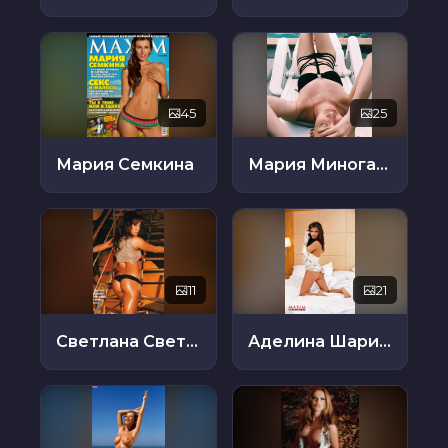
45
25
Мария Семкина
Мария Миногарова
11
21
Светлана Светикова
Аделина Шарипова