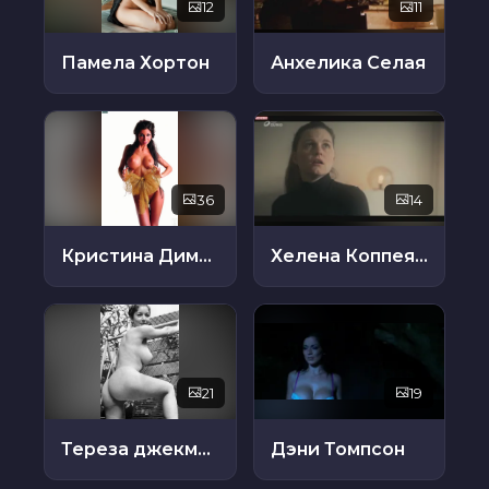
12
11
Памела Хортон
Анхелика Селая
36
14
Кристина Димитрова
Хелена Коппеянс
21
19
Тереза ​​джекман
Дэни Томпсон