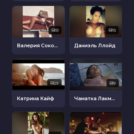
51
15
Валерия Соколова
Даниэль Ллойд
29
9
Катрина Кайф
Чаматка Лакмини