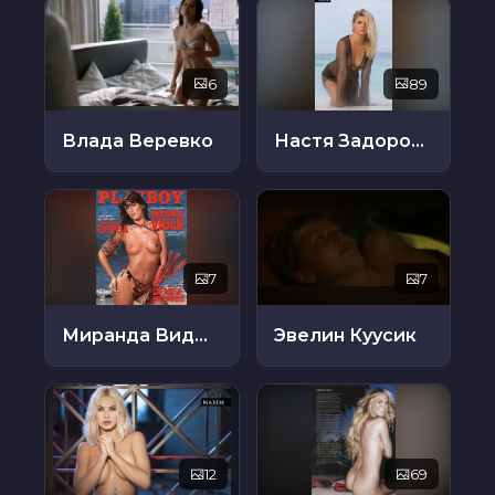
6
89
Влада Веревко
Настя Задорожная
7
7
Миранда Виджак
Эвелин Куусик
12
69