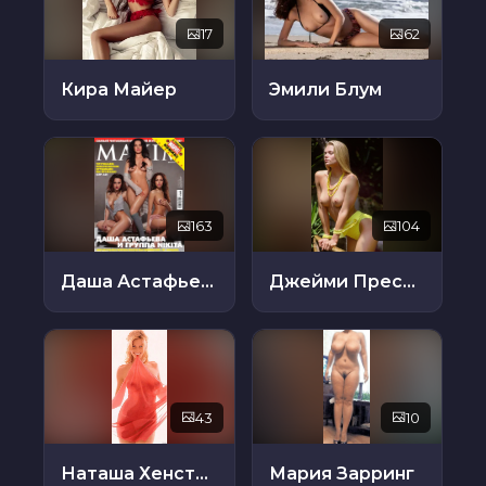
17
62
Кира Майер
Эмили Блум
163
104
Даша Астафьева
Джейми Прессли
43
10
Наташа Хенстридж
Мария Зарринг