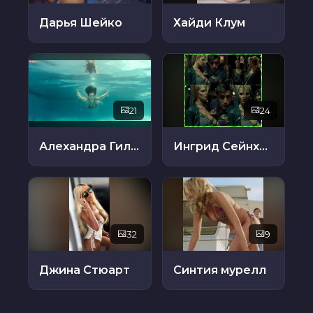
Дарья Шейко
Хайди Клум
21
24
Алехандра Гильман
Ингрид Сейнхейв
32
9
Джина Стюарт
Синтия мурелл