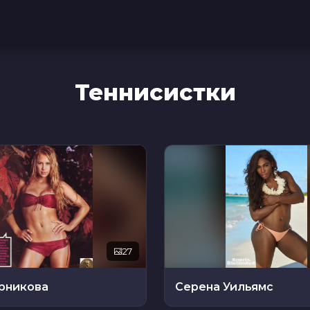
Теннисистки
27
урникова
Серена Уильямс