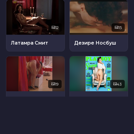
12
15
Латамра Смит
Дезире Носбуш
19
43
Джессика Фалур
Сугей Абрего