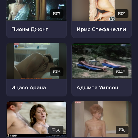
17
21
Пионы Джонг
Ирис Стефанелли
15
48
Ицасо Арана
Аджита Уилсон
36
6