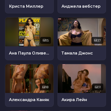
Криста Миллер
Анджела вебстер
15
37
Ана Паула Оливейра
Тамала Джонс
18
31
Александра Каняк
Акира Лейн