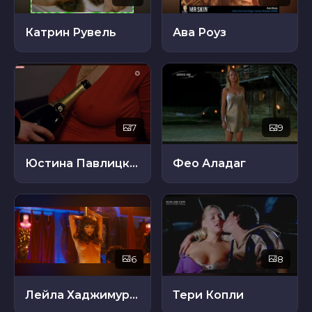
Катрин Рувель
Ава Роуз
7
9
Юстина Павлицка Хамад
Фео Аладаг
6
8
Лейла Хаджимуратович
Тери Копли