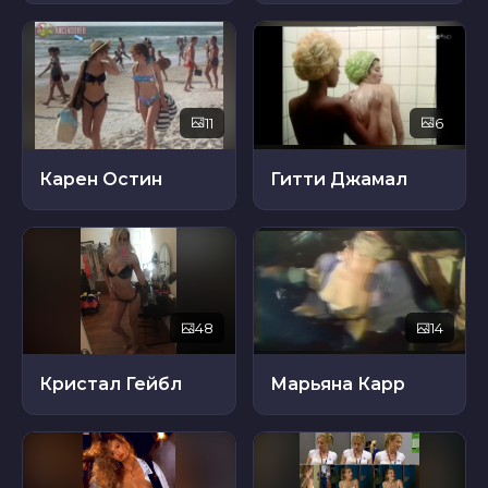
11
6
Карен Остин
Гитти Джамал
48
14
Кристал Гейбл
Марьяна Карр