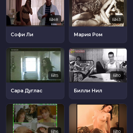
48
43
Софи Ли
Мария Ром
15
10
Сара Дуглас
Билли Нил
16
10