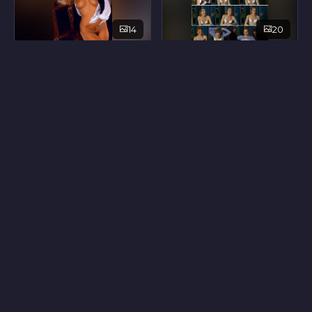
14
20
Тина Бократ
Сибилла Бадд
48
8
Мирьяна Праизович
Мириам Элиот
16
21