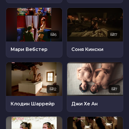
6
17
Мари Вебстер
Соня Кински
12
7
Клодин Шаррейр
Джи Хе Ан