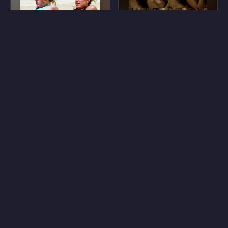
45
41
Кристин Каваллари
Дженнифер Подемски
7
15
Эмма Леонард
Стефани Госсгер
9
10