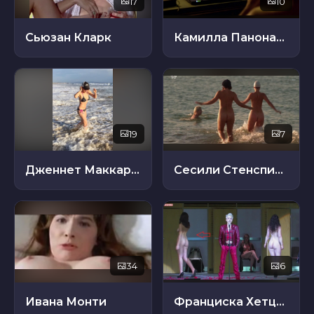
17
10
Сьюзан Кларк
Камилла Панонакль
19
7
Дженнет Маккарди
Сесили Стенспиль
34
6
Ивана Монти
Франциска Хетцель