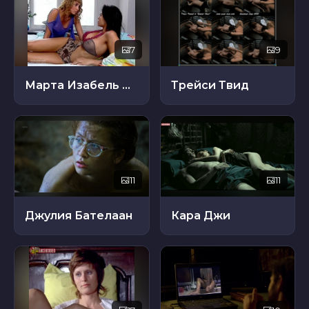
7
9
Марта Изабель Боланьос
Трейси Твид
11
11
Джулия Бателаан
Кара Джи