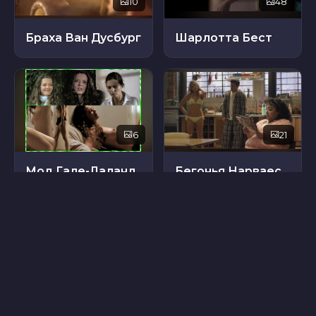
10
48
Браха Ван Дусбург
Шарлотта Бест
6
21
Мод Гале-Лаланд
Бегонья Нарваес
6
12
Химена Ла Торре
Амбер Джин