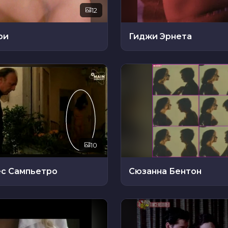
12
ри
Гиджи Эрнета
10
с Сампьетро
Сюзанна Бентон