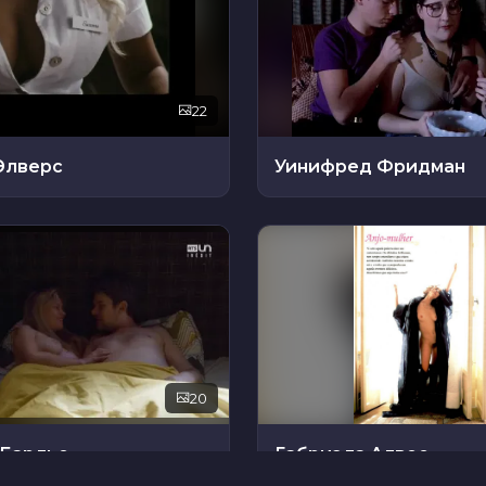
22
Элверс
Уинифред Фридман
20
 Барлье
Габриэла Алвес