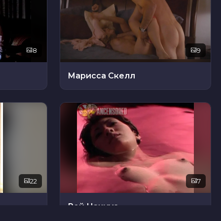
8
9
Марисса Скелл
22
7
Рей Нацумэ