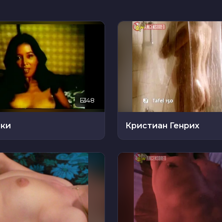
48
оки
Кристиан Генрих