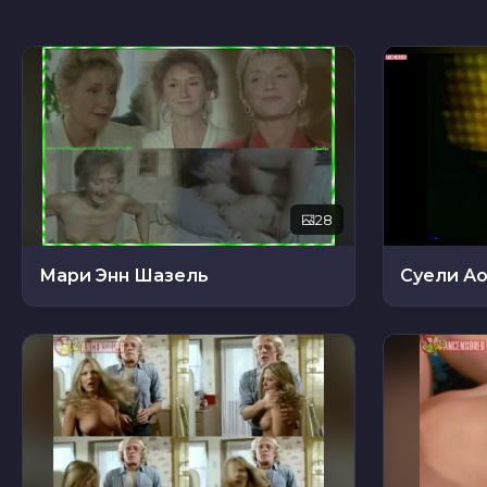
28
Мари Энн Шазель
Суели А