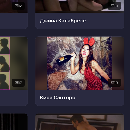
12
10
Джина Калабрезе
17
18
Кира Санторо