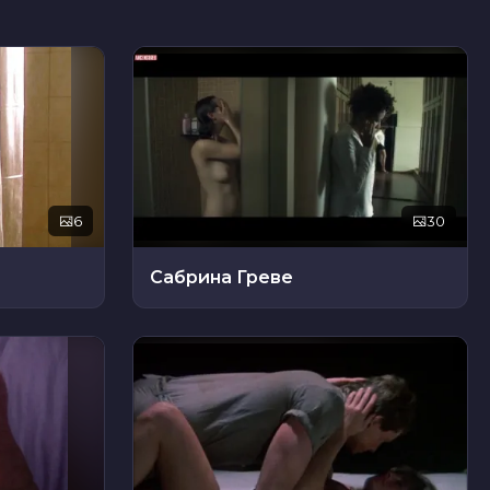
6
30
Сабрина Греве