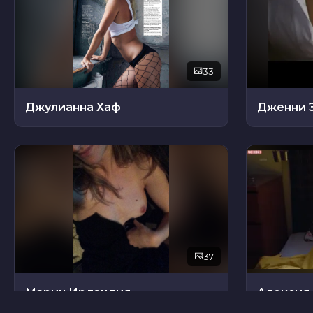
33
Джулианна Хаф
Дженни 
37
Марин Ирландия
Алексия