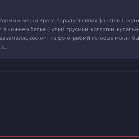
оторыми Бекки Кросс порадует своих фанатов. Сред
в нижнем белье (чулки, трусики, колготки, купальник
з замазок, состоит из фотографий которые могли бы
. .