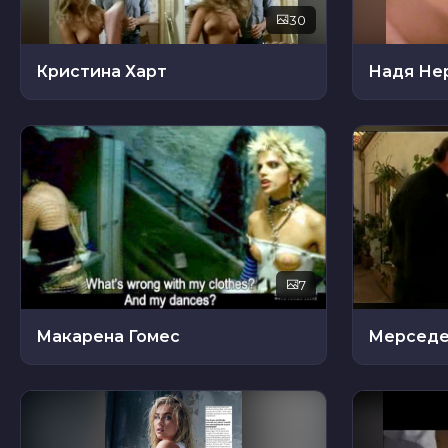
30
Кристина Харт
Надя Не
7
Макарена Гомес
Мерседе