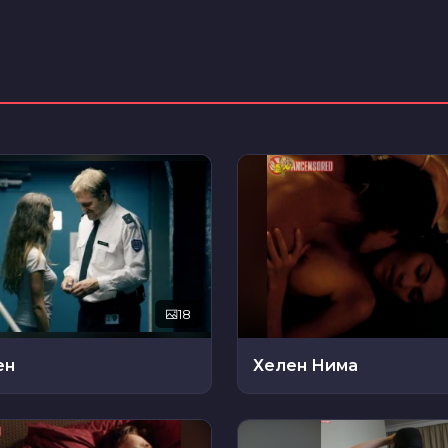
18
ен
Хелен Нима