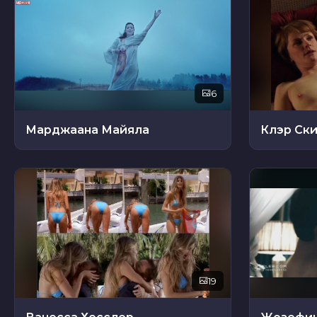
6
Марджаана Майяла
Клэр Ск
19