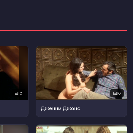
10
10
Дженни Джонс