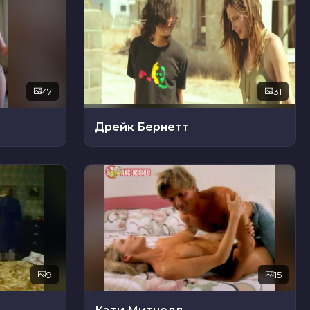
47
31
Дрейк Бернетт
9
15