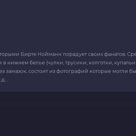
оторыми Бирте Нойманн порадует своих фанатов. Ср
в нижнем белье (чулки, трусики, колготки, купальник
з замазок, состоит из фотографий которые могли бы
. .