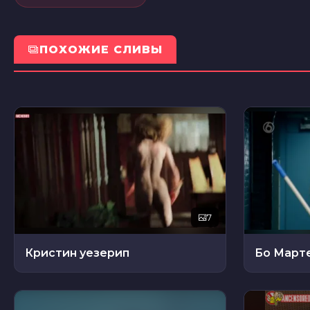
ПОХОЖИЕ СЛИВЫ
7
Кристин уезерип
Бо Март