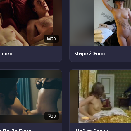
38
иннер
Мирей Энос
28