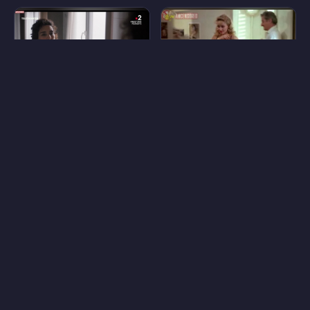
19
48
Хелен Кун
Полин Лафон
14
30
Пернилле Коч
Рейн Тирион