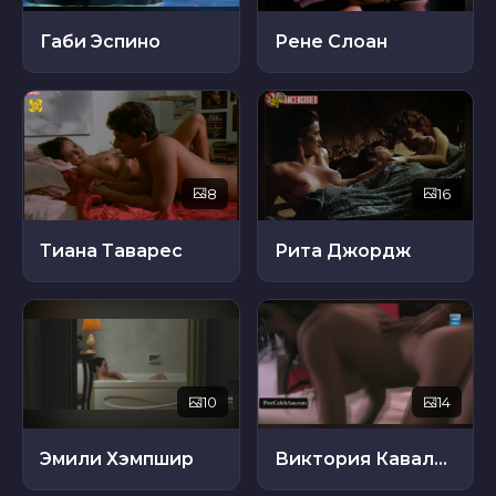
Габи Эспино
Рене Слоан
8
16
Тиана Таварес
Рита Джордж
10
14
Эмили Хэмпшир
Виктория Кавалли