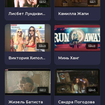
32
21
Лисбет Лундквист
Камилла Жапи
48
48
Виктория Хиполитакис
Минь Ханг
22
46
Жизель Батиста
Сандра Погодова