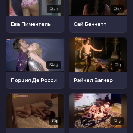
20
17
Ева Пиментель
Сай Беннетт
48
11
Порция Де Росси
Рэйчел Вагнер
11
13