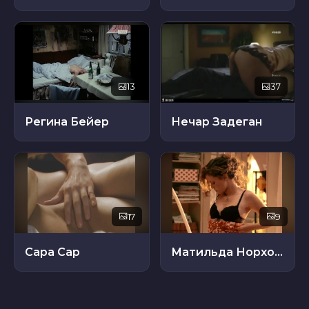
13
37
Регина Бейер
Нечар Задеган
17
9
Сара Сар
Матильда Норхольт