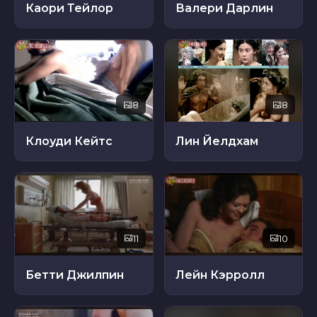
Каори Тейлор
Валери Дарлин
8
8
Клоуди Кейтс
Лин Йелдхам
11
10
Бетти Джилпин
Лейн Кэрролл