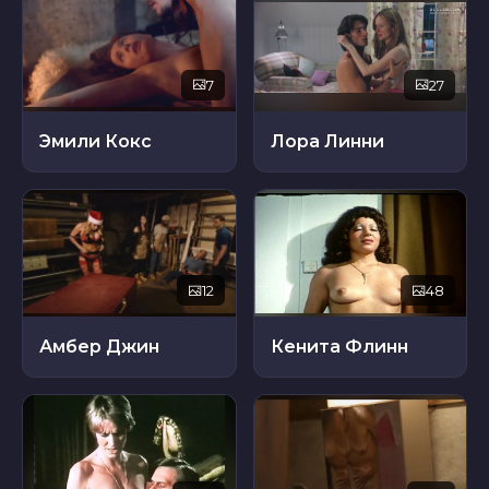
7
27
Эмили Кокс
Лора Линни
12
48
Амбер Джин
Кенита Флинн