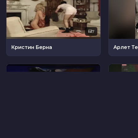
7
Кристин Берна
Арлет Т
13
Нина Солдано
Никита 