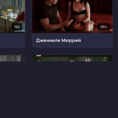
6
10
Дженнили Мюррей
48
48
Блейк Пикетт