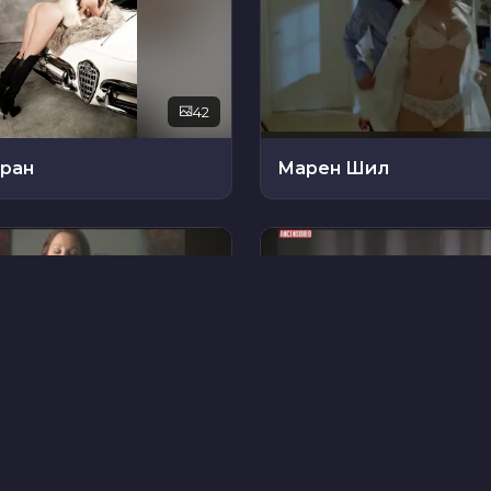
42
еран
Марен Шил
23
Леа
Марианна Баслер