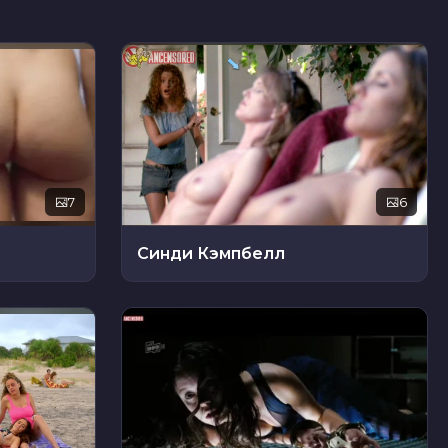
7
6
Синди Кэмпбелл