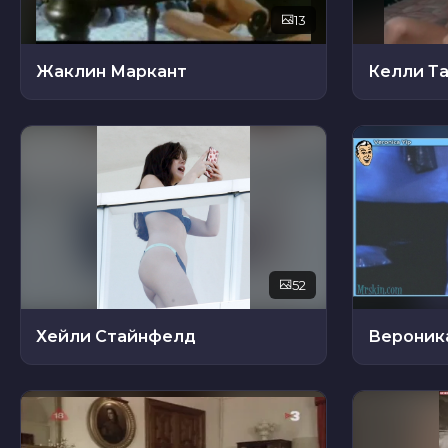
13
Жаклин Маркант
Келли Т
52
Хейли Стайнфелд
Вероник