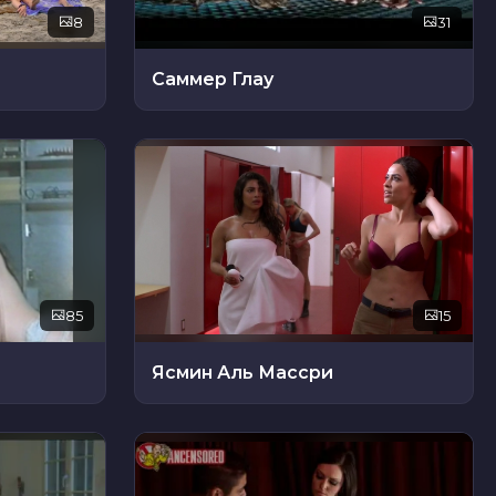
8
31
Саммер Глау
85
15
Ясмин Аль Массри