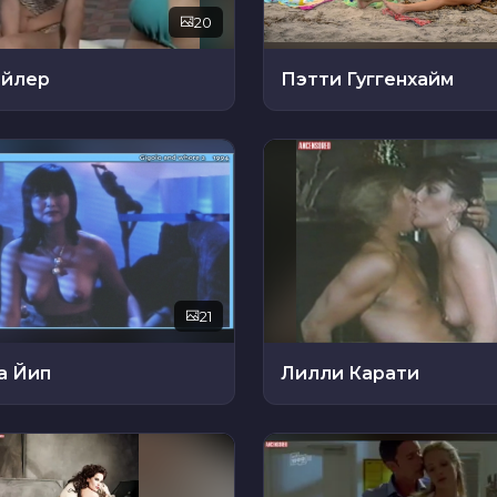
20
айлер
Пэтти Гуггенхайм
21
а Йип
Лилли Карати