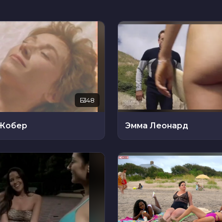
48
Жобер
Эмма Леонард