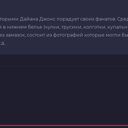
оторыми Дайана Джонс порадует своих фанатов. Сре
в нижнем белье (чулки, трусики, колготки, купальник
з замазок, состоит из фотографий которые могли бы
. .