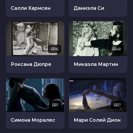
Салли Хармсен
Даниэла Си
16
48
Роксана Дюпре
Микаэла Мартин
11
17
Симона Моралес
Мари Солей Дион