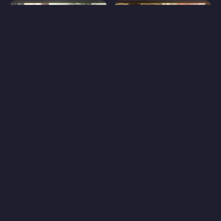
26
48
Пилар Колл
Сэди Уэст
Слитые фото
Слитые видео
Порно приколы