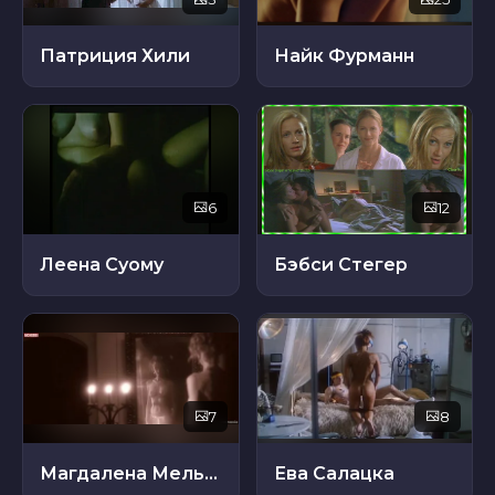
Патриция Хили
Найк Фурманн
6
12
Леена Суому
Бэбси Стегер
7
8
Магдалена Мелькарц
Ева Салацка