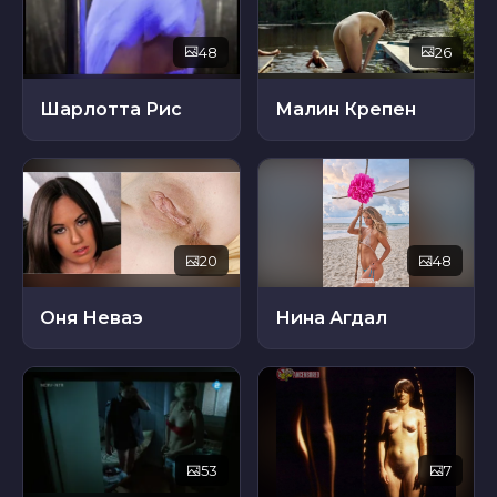
48
26
Шарлотта Рис
Малин Крепен
20
48
Оня Неваэ
Нина Агдал
53
7