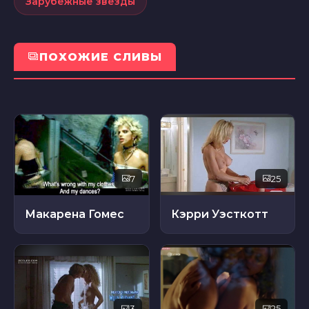
Зарубежные звезды
ПОХОЖИЕ СЛИВЫ
7
25
Макарена Гомес
Кэрри Уэсткотт
3
25