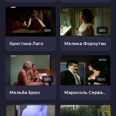
16
15
Кристина Лаго
Мелика Фороутан
15
30
Мельба Брюс
Марисоль Сервантес