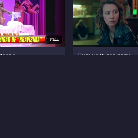
44
Фарро
Вильма Кутавичуте
13
Александерссон
Мэри Элизабет Эллис