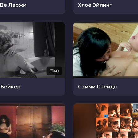
 Де Ларжи
Хлое Эйлинг
48
 Бейкер
Сэмми Спейдс