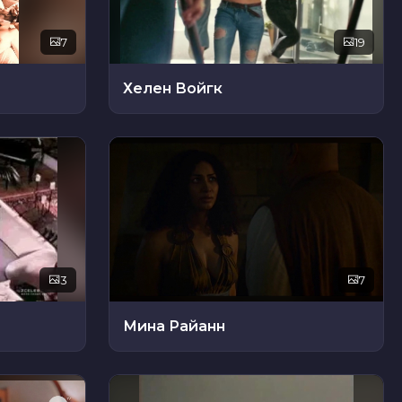
7
19
Хелен Войгк
3
7
Мина Райанн