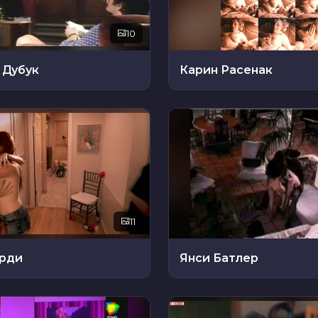
10
 Дубук
Карин Расенак
11
арди
Янси Батлер