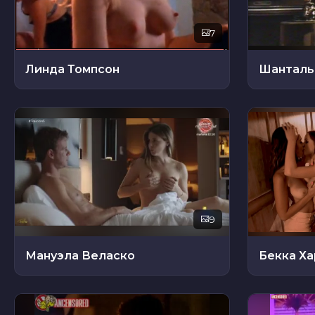
7
Линда Томпсон
Шанталь
9
Мануэла Веласко
Бекка Х