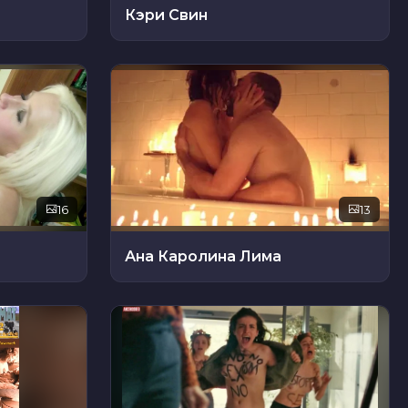
Кэри Свин
16
13
Ана Каролина Лима