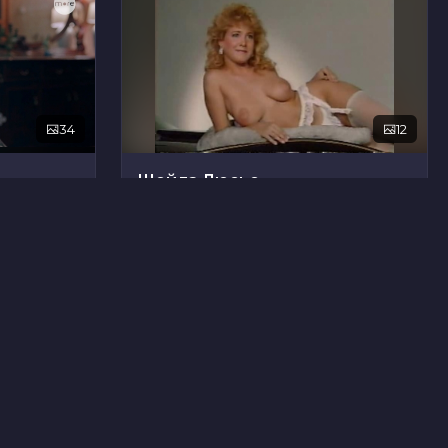
34
12
Шейла Люсье
17
7
Дафна Кастнер