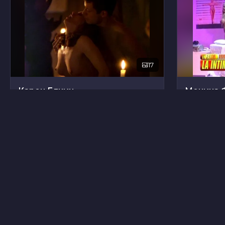
17
Карен Елкин
Моника 
10
Трэй Хулихан
Аннели 