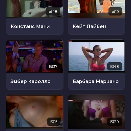
48
10
Констанс Мани
Кейт Лайбен
37
48
Эмбер Каролло
Барбара Марцано
15
30