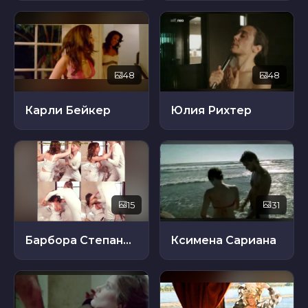
48
48
Карли Бейкер
Юлия Рихтер
15
31
Барбора Степанова
Ксимена Сариана