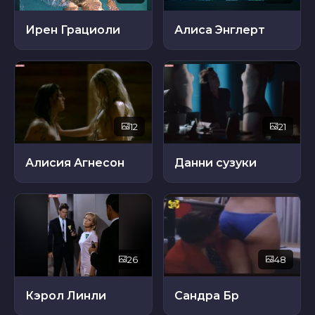
Ирен Грациоли
Алиса Энглерт
12
21
Алисия Агнесон
Данни сузуки
26
48
Кэрол Линли
Сандра Бр