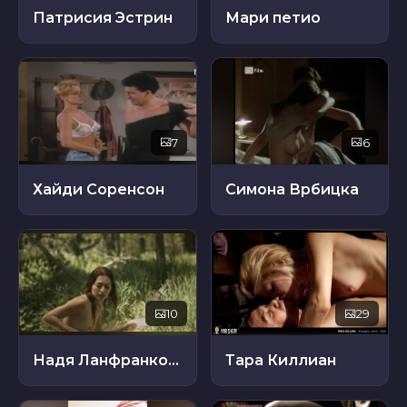
Патрисия Эстрин
Мари петио
7
6
Хайди Соренсон
Симона Врбицка
10
29
Надя Ланфранкони
Тара Киллиан