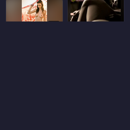
8
16
Эмберли Уэст
Эллен Сальво Гонсалес
24
11
Сабрина петтинато
Габи Фукс