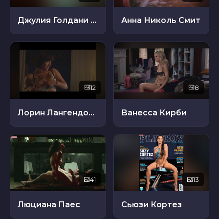
Джулия Голдани Теллес
Анна Николь Смит
12
8
Лорин Лангендорф
Ванесса Кирби
41
13
Люциана Паес
Сьюзи Кортез