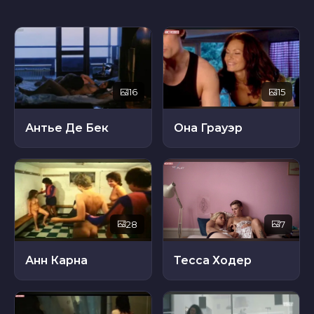
16
15
Антье Де Бек
Она Грауэр
28
7
Анн Карна
Тесса Ходер