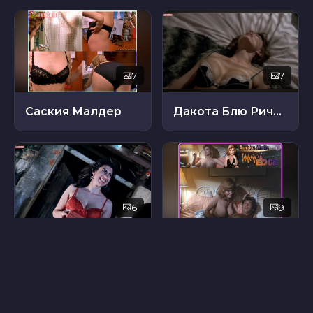
7
7
Саския Малдер
Дакота Блю Ричардс
6
9
Жизель Ферран
Аарика Уэллс