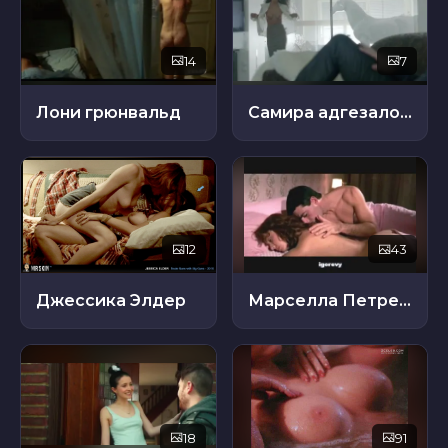
14
7
Лони грюнвальд
Самира адгезалова
12
43
Джессика Элдер
Марселла Петрелла
18
91