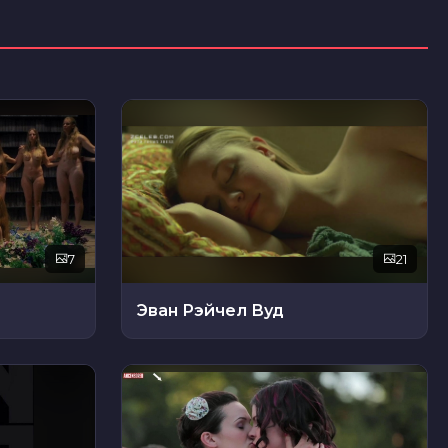
7
21
Эван Рэйчел Вуд