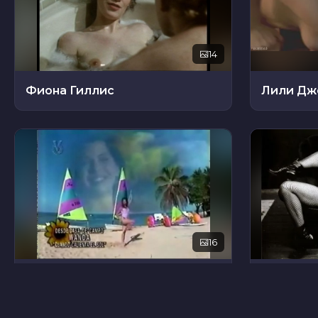
14
Фиона Гиллис
Лили Дж
16
Ванда Д'исидоро
Сигурни 