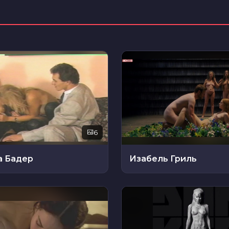
6
а Бадер
Изабель Гриль