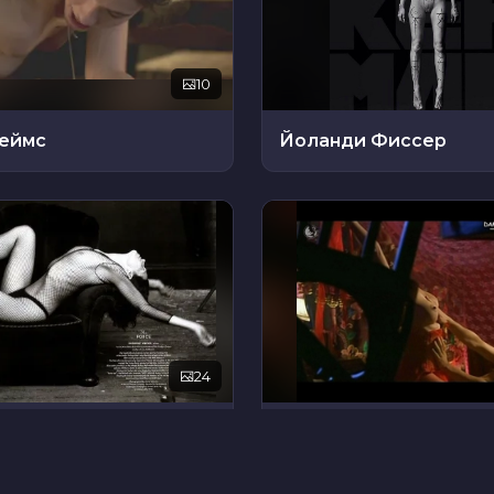
10
еймс
Йоланди Фиссер
24
Уивер
Наталья Лобо