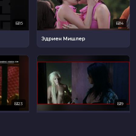
15
14
Эдриен Мишлер
23
9
Блэр Нунан