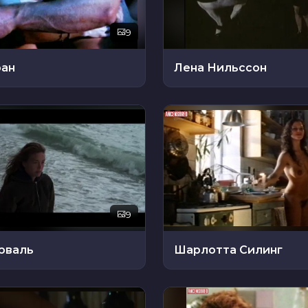
9
оан
Лена Нильссон
9
юваль
Шарлотта Силинг