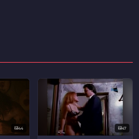
44
47