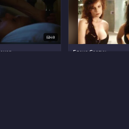
48
рохер
Елена Саагун
9
рамбо
Джули Уолтерс