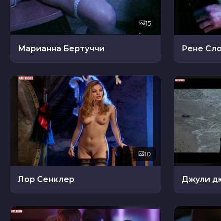
15
Марианна Бертуччи
Рене Сл
10
Лор Сенклер
Джули д