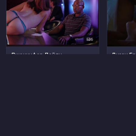
6
Дженнифер Дейли
Лиззи Б
9
Кэролайн Кейв
Карен Т