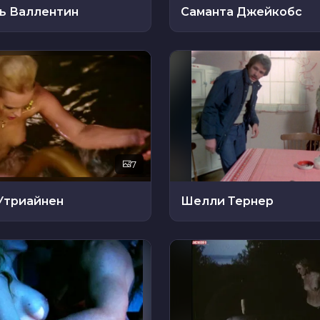
ь Валлентин
Саманта Джейкобс
7
Утриайнен
Шелли Тернер