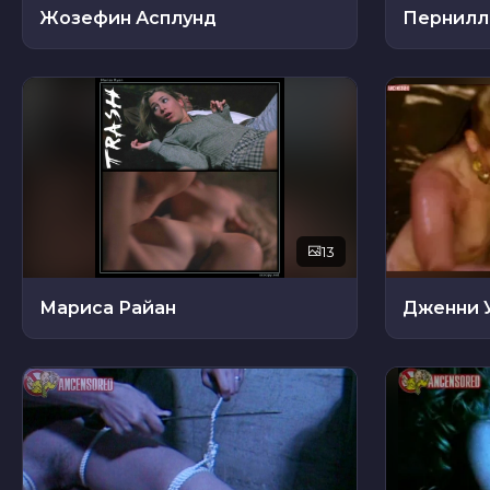
Жозефин Асплунд
Пернилл
13
Мариса Райан
Дженни 