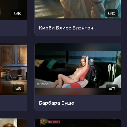
16
10
Кирби Блисс Блэнтон
9
17
Барбара Буше