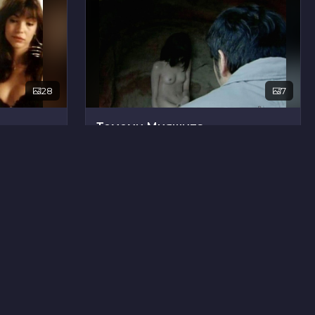
28
7
Томоми Мияшита
3
11
Соня Монрой