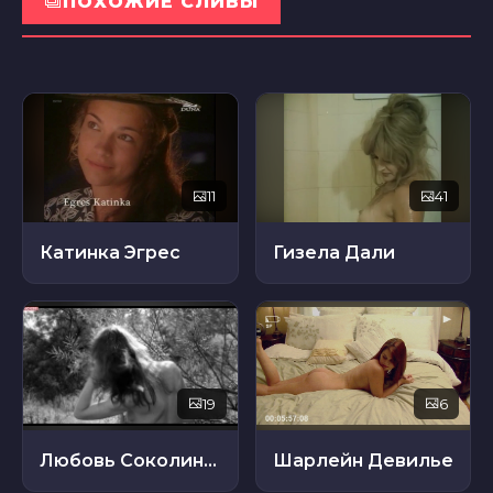
ПОХОЖИЕ СЛИВЫ
11
41
Катинка Эгрес
Гизела Дали
19
6
Любовь Соколинская
Шарлейн Девилье