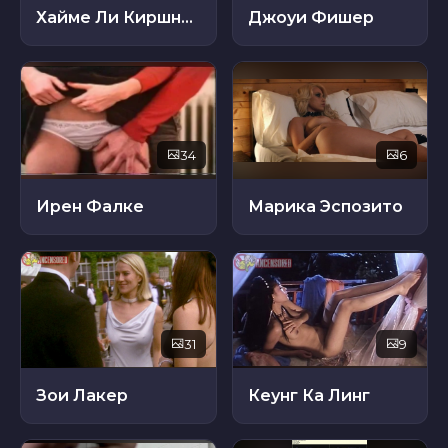
Хайме Ли Киршнер
Джоуи Фишер
34
6
Ирен Фалке
Марика Эспозито
31
9
Зои Лакер
Кеунг Ка Линг