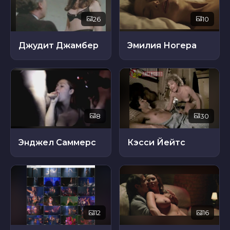
26
10
Джудит Джамбер
Эмилия Ногера
8
30
Энджел Саммерс
Кэсси Йейтс
12
16