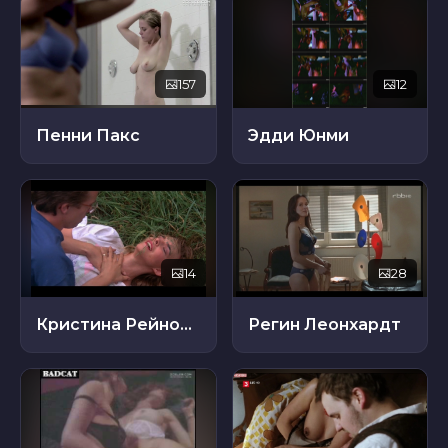
157
12
Пенни Пакс
Эдди Юнми
14
28
Кристина Рейнольдс
Регин Леонхардт