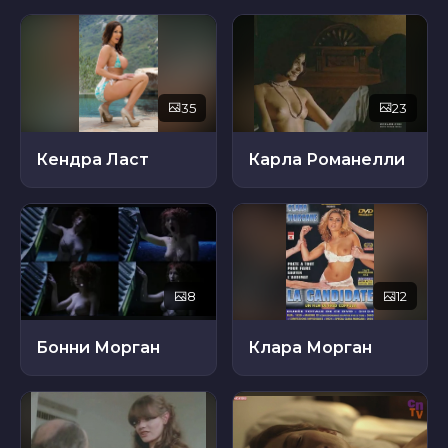
35
23
Кендра Ласт
Карла Романелли
8
12
Бонни Морган
Клара Морган