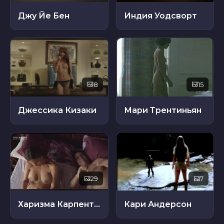
Джу Йе Бен
Индия Уодсворт
8
15
Джессика Кизаки
Мари Трентиньян
29
7
Харизма Карпентер
Кари Андерсон