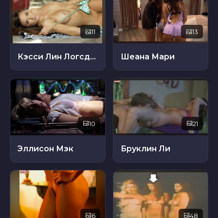
11
13
Кэсси Лин Логсдон
Шеана Мари
10
21
Эллисон Мэк
Бруклин Ли
6
48