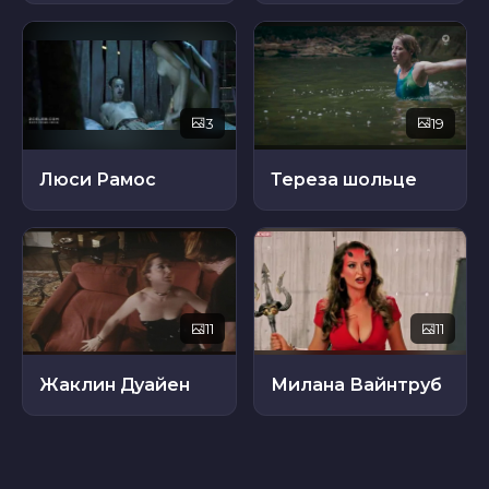
3
19
Люси Рамос
Тереза ​​шольце
11
11
Жаклин Дуайен
Милана Вайнтруб