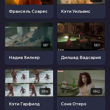
Франсель Соарес
Кэти Уильямс
7
21
Надиа Хилкер
Дилшад Вадсария
18
42
Кэти Гарфилд
Соня Отеро