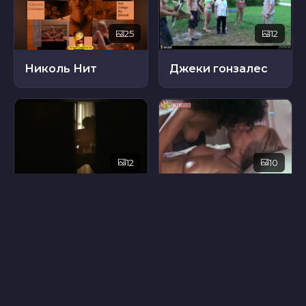
25
12
Николь Нит
Джеки гонзалес
12
10
Рэйвен Дауда
Мелисса Чименти
8
6