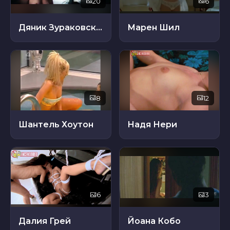
20
6
Дяник Зураковская
Марен Шил
8
12
Шантель Хоутон
Надя Нери
6
3
Далия Грей
Йоана Кобо