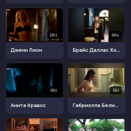
13
14
Дженн Лион
Брайс Даллас Ховард
12
3
Анита Кравос
Габриэлла Белисарио