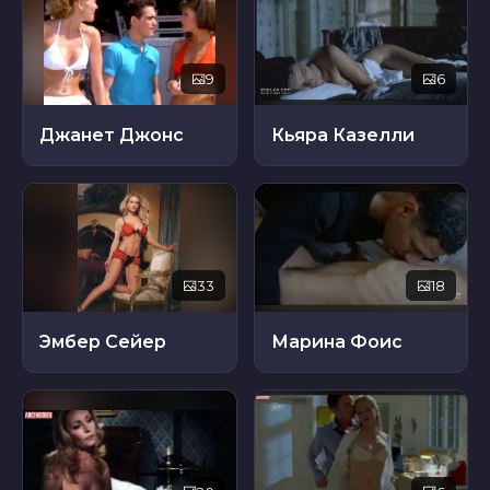
9
6
Джанет Джонс
Кьяра Казелли
33
18
Эмбер Сейер
Марина Фоис