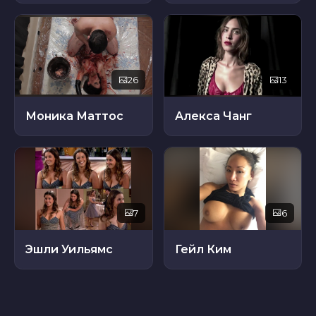
26
13
Моника Маттос
Алекса Чанг
7
6
Эшли Уильямс
Гейл Ким