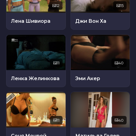
12
15
Лена Шивиора
Джи Вон Ха
11
40
Ленка Желинкова
Эми Акер
11
40
Соня Монрой
Матильда Голер