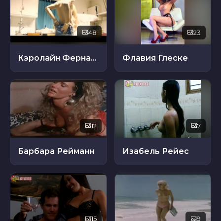
48
23
Кэролайн Фернандес
Флавия Глеске
12
7
Барбара Рейманн
Изабель Рейес
15
9