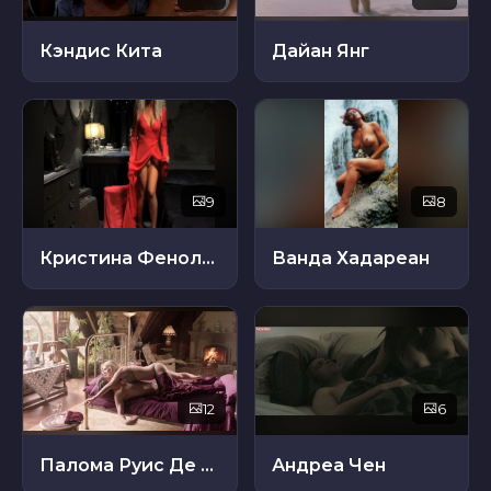
Кэндис Кита
Дайан Янг
9
8
Кристина Феноллар
Ванда Хадареан
12
6
Палома Руис Де Альда
Андреа Чен