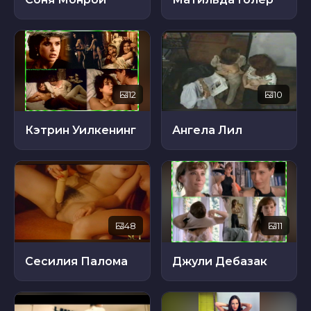
12
10
Кэтрин Уилкенинг
Ангела Лил
48
11
Сесилия Палома
Джули Дебазак