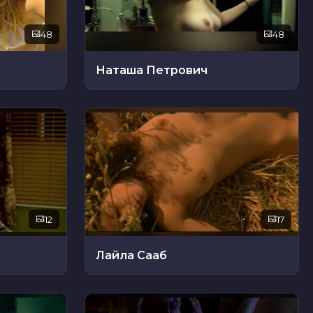
48
48
Наташа Петрович
12
17
Лайла Сааб