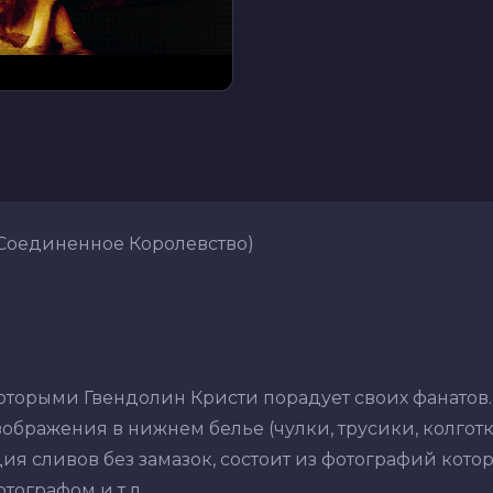
 Соединенное Королевство)
оторыми Гвендолин Кристи порадует своих фанатов.
ображения в нижнем белье (чулки, трусики, колготки,
ия сливов без замазок, состоит из фотографий кото
ографом и т.д. .