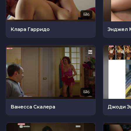
6
Клара Гарридо
Энджел 
6
Ванесса Скалера
Джоди Э