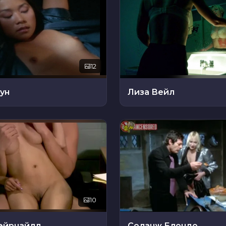
12
ун
Лиза Вейл
10
эйрчайлд
Соланж Блондо