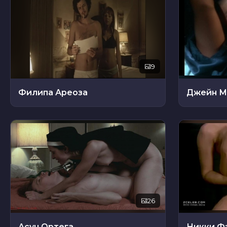
9
Филипа Ареоза
Джейн М
26
Асун Ортега
Никки Ф