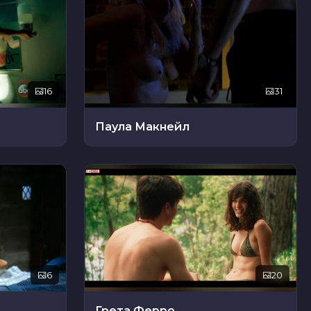
16
31
Паула Макнейл
6
20
Грета Ферро