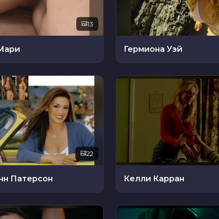
13
Мари
Гермиона Уэй
22
нн Патерсон
Келли Карран