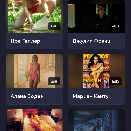
6
19
Ноа Геллер
Джулия Франц
8
15
Алана Боден
Мариан Канту