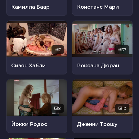
Камилла Баар
Констанс Мари
7
37
Сизон Хабли
Роксана Дюран
8
10
Йокки Родос
Дженни Трошу