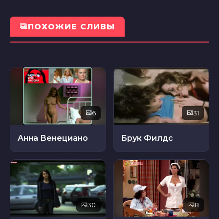
ПОХОЖИЕ СЛИВЫ
6
31
Анна Венециано
Брук Филдс
30
8