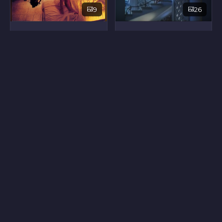
9
26
Мария Пиа Лузи
Сесилия Пезет
48
7
Мария Салерно
Соня Рунар
11
19
Лара Крамер
Кэролайн Квентин