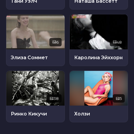
Тани Уэлч
Наташа Бассетт
6
48
Элиза Соммет
Каролина Эйххорн
38
5
Ринко Кикучи
Холзи