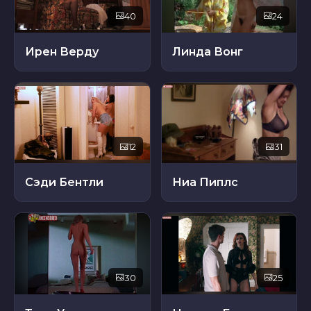
40
24
Ирен Верду
Линда Вонг
12
31
Сэди Бентли
Ниа Пиплс
30
25