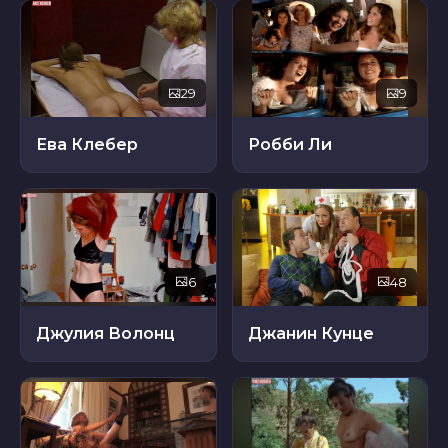
29
9
Ева Клебер
Робби Ли
6
48
Джулия Волонц
Джанин Кунце