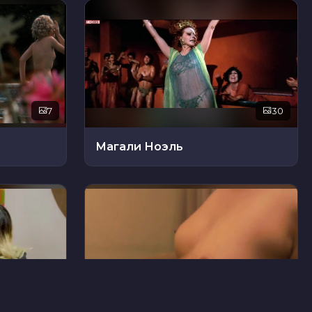
7
30
Магали Ноэль
12
40