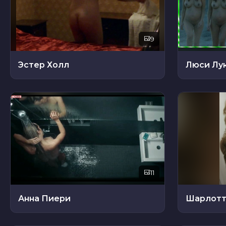
9
Эстер Холл
Люси Лу
11
Анна Пиери
Шарлотт