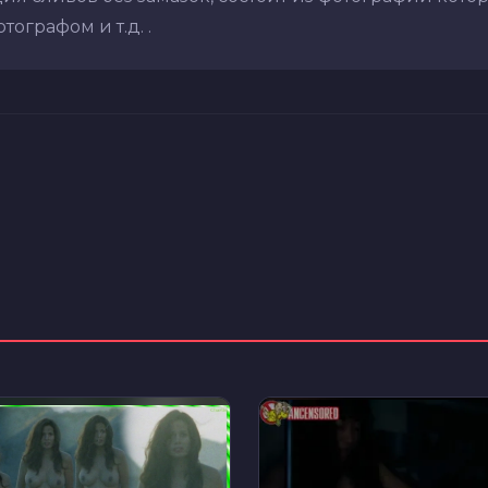
ографом и т.д. .