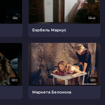
6
48
Бэрбель Маркус
13
11
Маркета Белоноха