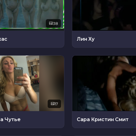
38
кас
Лин Ху
17
а Чутье
Сара Кристин Смит