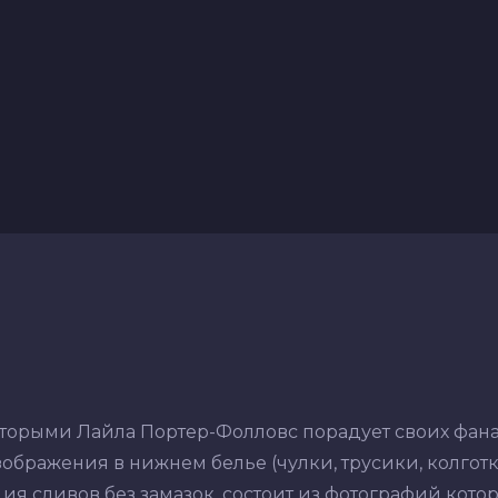
оторыми Лайла Портер-Фолловс порадует своих фана
ображения в нижнем белье (чулки, трусики, колготки,
ия сливов без замазок, состоит из фотографий кото