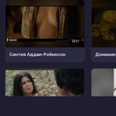
37
Синтия Аддаи-Робинсон
21