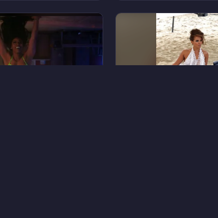
14
Эванс
Лесли-Энн Брандт