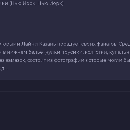
ки (Нью Йорк, Нью Йорк)
оторыми Лайни Казань порадует своих фанатов. Ср
в нижнем белье (чулки, трусики, колготки, купальник
з замазок, состоит из фотографий которые могли бы
. .