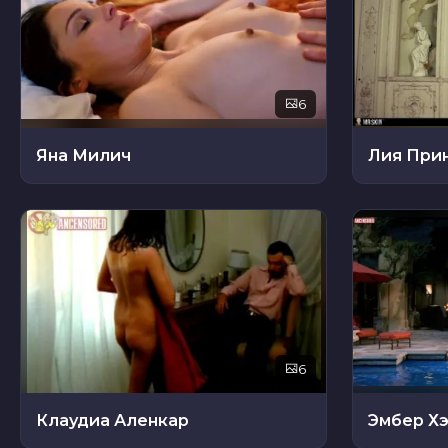
6
Яна Милич
Лия При
6
Клаудиа Аленкар
Эмбер Х