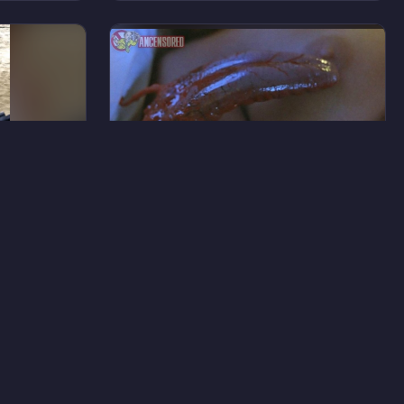
37
8
Энн Вульф