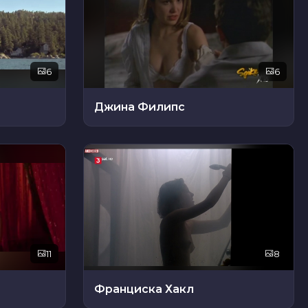
6
6
Джина Филипс
11
8
Франциска Хакл