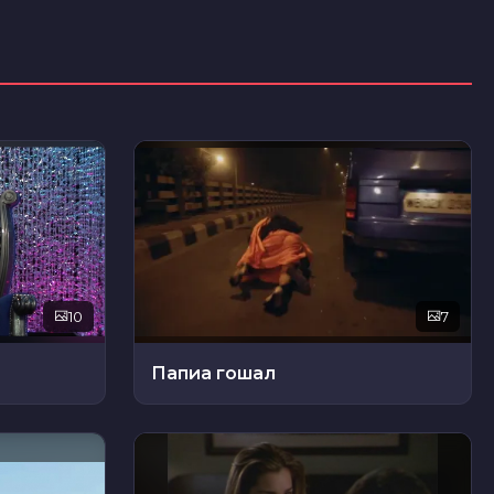
10
7
Папиа гошал