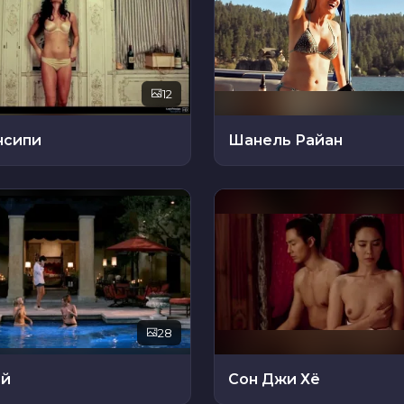
12
нсипи
Шанель Райан
28
эй
Сон Джи Хё