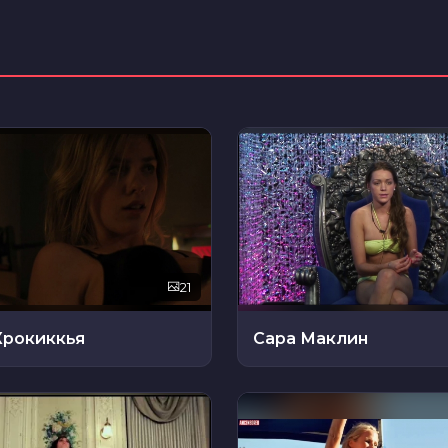
21
Крокиккья
Сара Маклин