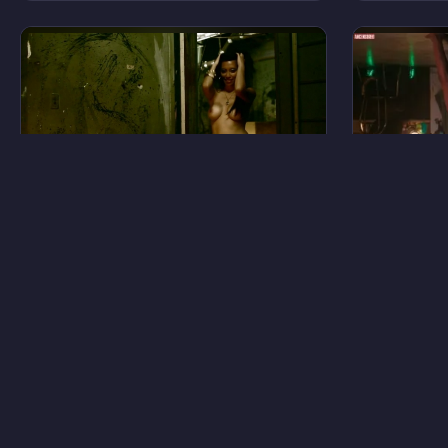
6
Эйми Белло
Брэнди 