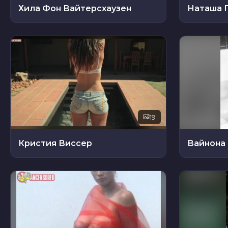
Хила Фон Вайтерсхаузен
Наташа Г
19
Кристия Виссер
Вайнона