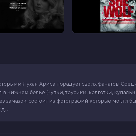
оторыми Лухан Ариса порадует своих фанатов. Сре
в нижнем белье (чулки, трусики, колготки, купальник
з замазок, состоит из фотографий которые могли бы
. .