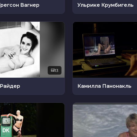
регсон Вагнер
Ульрике Крумбигель
13
 Райдер
Камилла Панонакль