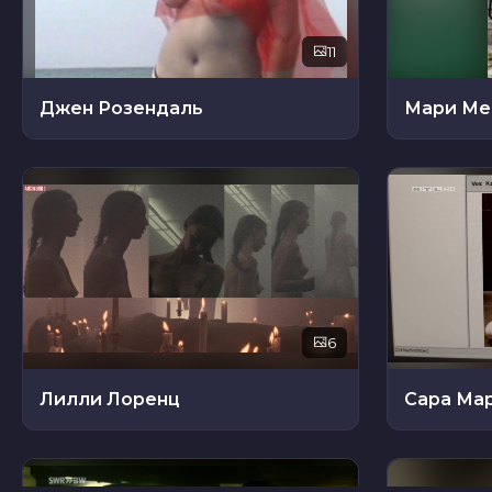
11
Джен Розендаль
Мари Ме
6
Лилли Лоренц
Сара Ма