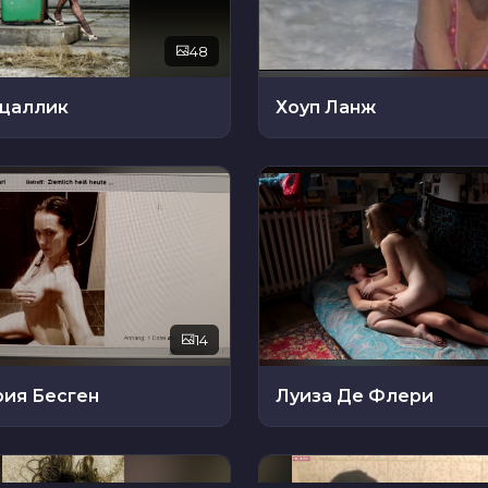
48
цаллик
Хоуп Ланж
14
рия Бесген
Луиза Де Флери