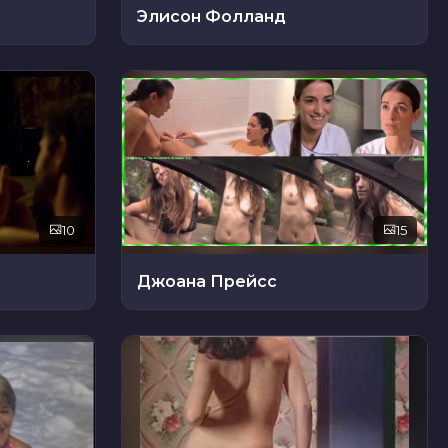
Элисон Фолланд
10
15
Джоана Прейсс