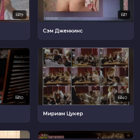
19
7
Сэм Дженкинс
10
40
Мириам Цукер