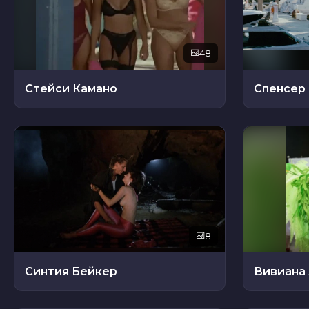
48
Стейси Камано
Спенсер
8
Синтия Бейкер
Вивиана