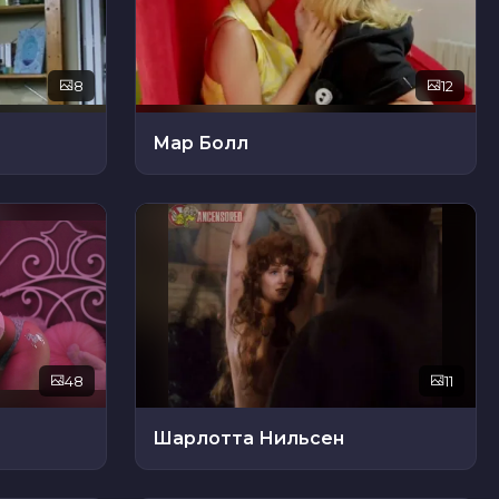
8
12
Мар Болл
48
11
Шарлотта Нильсен