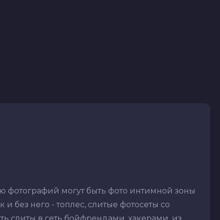
ню фотографий могут быть фото интимной зоны
 и без него - топлес, слитые фотосеты со
ть слиты в сеть бойфрендами, хакерами, из