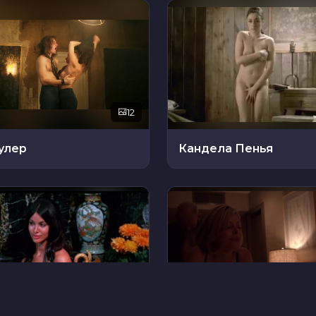
12
улер
Кандела Пенья
16