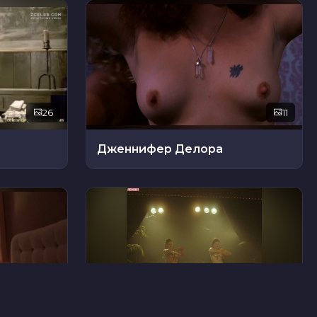
26
11
Дженнифер Делора
11
31