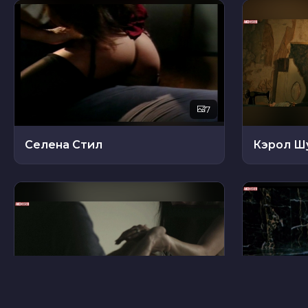
7
Селена Стил
Кэрол Ш
22