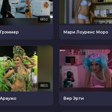
30
 Грэммер
Мари Лоуренс Моро
33
 Араужо
Вер Эрти