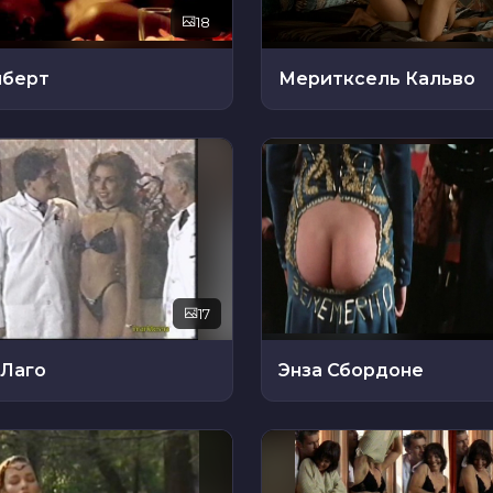
18
лберт
Меритксель Кальво
17
 Лаго
Энза Сбордоне