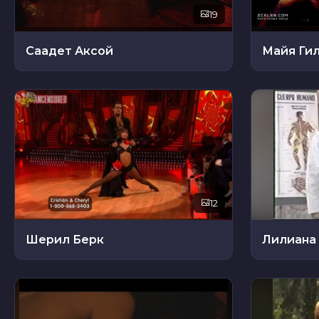
19
Саадет Аксой
Майя Ги
12
Шерил Берк
Лилиана