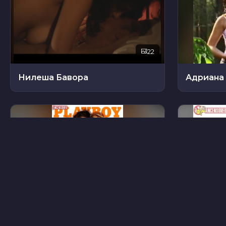
22
Нилеша Бавора
Адриана
48
Изабель Хертель
Мики Ш