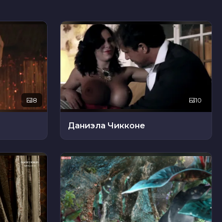
8
10
Даниэла Чикконе