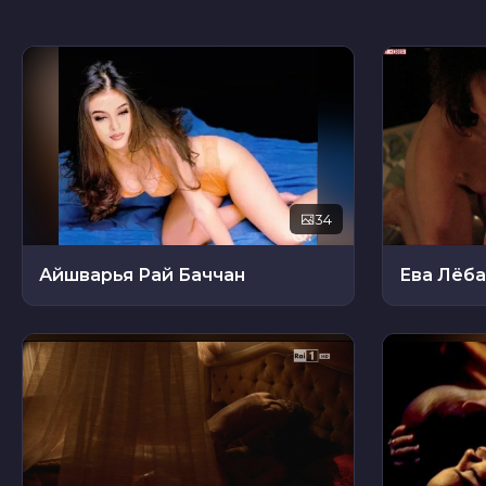
34
Айшварья Рай Баччан
Ева Лёба