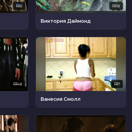
6
18
Виктория Даймонд
48
7
Ванесия Смолл