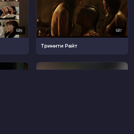
9
7
Тринити Райт
17
9
Анн Серра