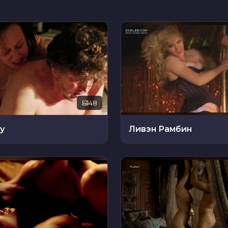
48
у
Ливэн Рамбин