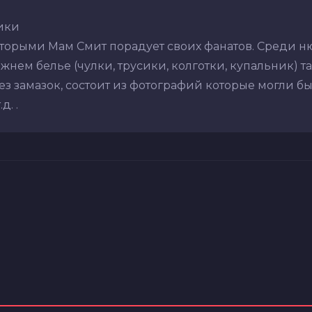
ики
оторыми Мам Смит порадует своих фанатов. Среди н
нем белье (чулки, трусики, колготки, купальник) так
з замазок, состоит из фотографий которые могли бы
. .