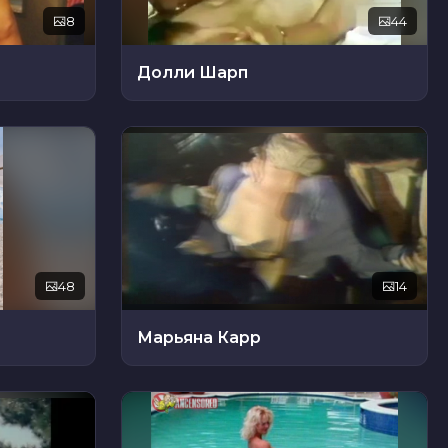
8
44
Долли Шарп
48
14
Марьяна Карр