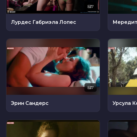
7
Лурдес Габриэла Лопес
Мередит
7
Эрин Сандерс
Урсула 