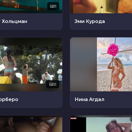
11
 Хольцман
Эми Курода
51
Корберо
Нина Агдал