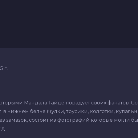
 г.
которыми Мандала Тайде порадует своих фанатов. С
в нижнем белье (чулки, трусики, колготки, купальник
з замазок, состоит из фотографий которые могли бы
. .