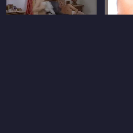
48
Сцилла Джаку
Мадока 
35
Патрисия Хавьер
Джесси 