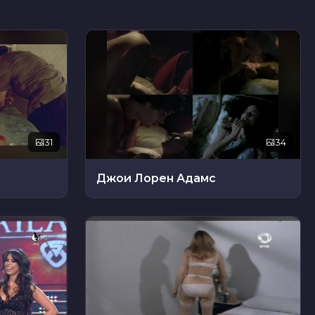
31
34
Джои Лорен Адамс