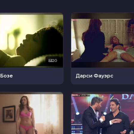
20
 Бозе
Дарси Фауэрс