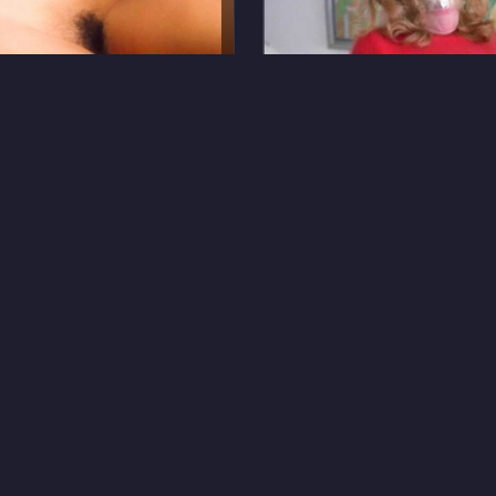
8
Осава
Эдриенн Корри
6
Спенс
Мелисса Лукон