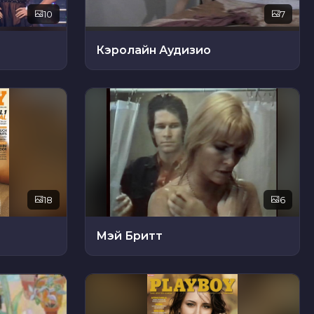
10
7
Кэролайн Аудизио
18
6
Мэй Бритт