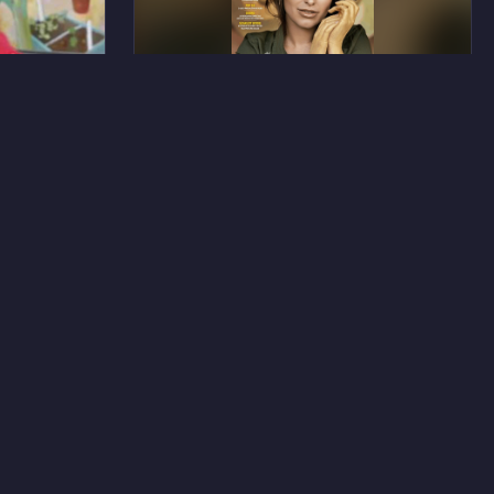
3
9
Мари Бретену
6
10
Вивиан Пиклз