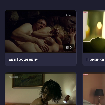
10
Ева Госцеевич
Приянка