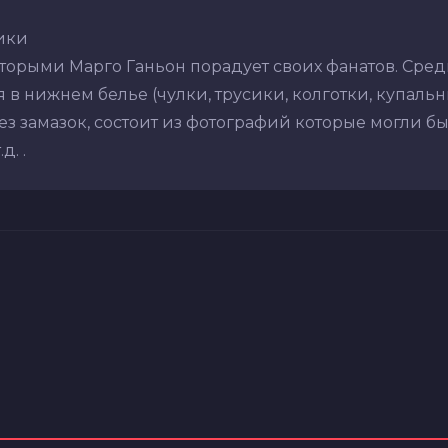
ики
оторыми Марго Ганьон порадует своих фанатов. Сре
в нижнем белье (чулки, трусики, колготки, купальник
з замазок, состоит из фотографий которые могли бы
. .