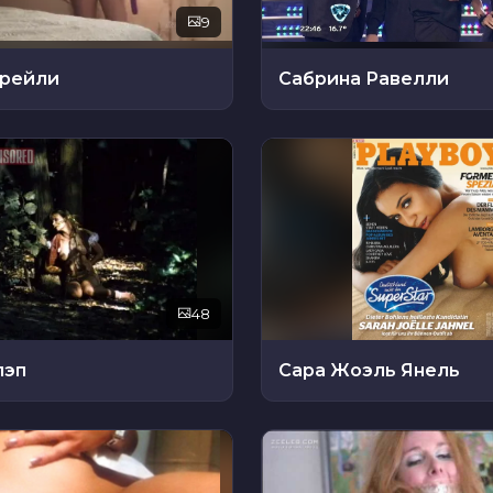
9
рейли
Сабрина Равелли
48
лэп
Сара Жоэль Янель