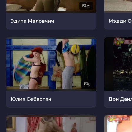
25
Эдита Маловчич
Мэдди О
6
Юлия Себастян
Дон Дан