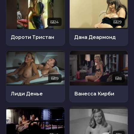
24
29
Дороти Тристан
Дана Деармонд
19
8
Лиди Денье
Ванесса Кирби