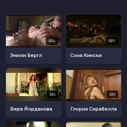
14
17
Эмили Бергл
Соня Кински
3
11
Вера Йорданова
Глория Сирабелла