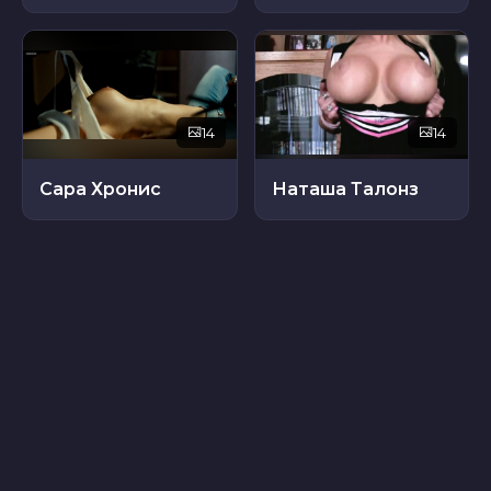
14
14
Сара Хронис
Наташа Талонз
48
14
Хиба Абоук
Рутина Уэсли