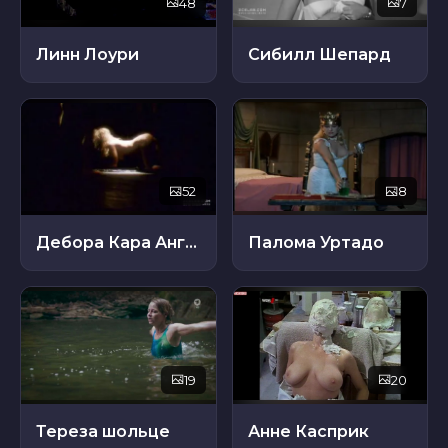
48
7
Линн Лоури
Сибилл Шепард
52
8
Дебора Кара Ангер
Палома Уртадо
19
20
Тереза ​​шольце
Анне Касприк