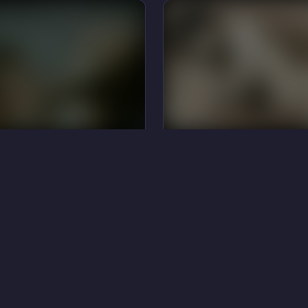
48
Фельди
Долорес Морено
10