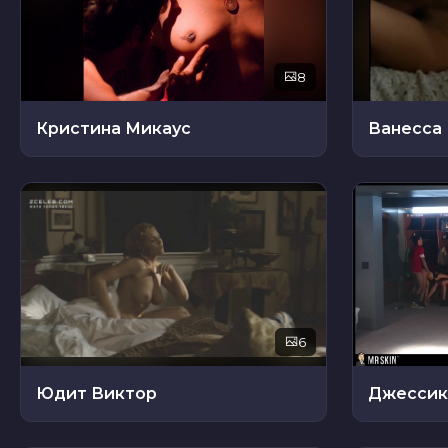
8
Кристина Микаус
Ванесса
6
Юдит Виктор
Джессик