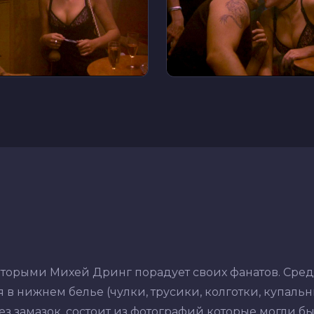
которыми Михей Дринг порадует своих фанатов. Сре
в нижнем белье (чулки, трусики, колготки, купальник
з замазок, состоит из фотографий которые могли бы