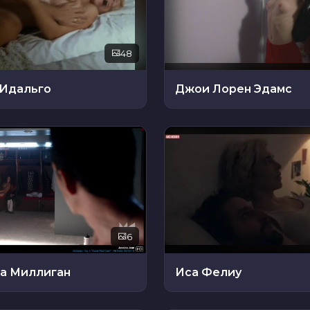
48
 Идальго
Джои Лорен Эдамс
6
а Миллиган
Иса Фелиу