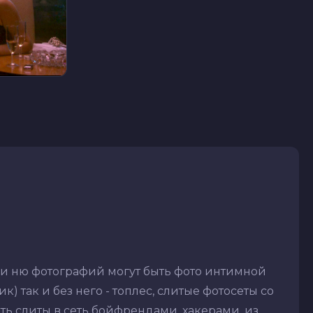
ди ню фотографий могут быть фото интимной
) так и без него - топлес, слитые фотосеты со
ть слиты в сеть бойфрендами, хакерами, из