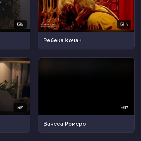
9
14
Ребека Кочан
8
17
Ванеса Ромеро