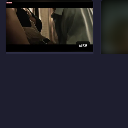
38
Рафаэла Манделли
Мариса 
6