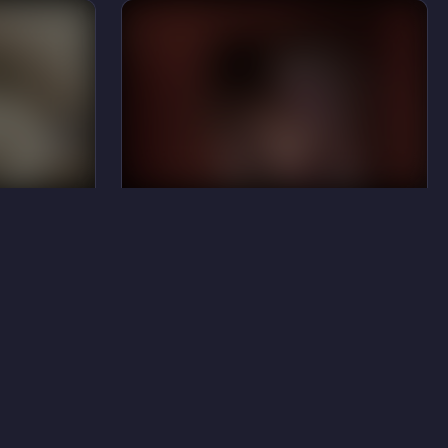
13
14
Тери Поло
24
48