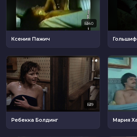
40
Ксения Пажич
Гольшиф
9
Ребекка Болдинг
Мария Х