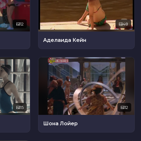
12
48
Аделаида Кейн
15
12
Шона Лойер