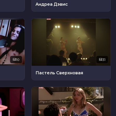
Андреа Дэвис
10
31
Пастель Сверхновая