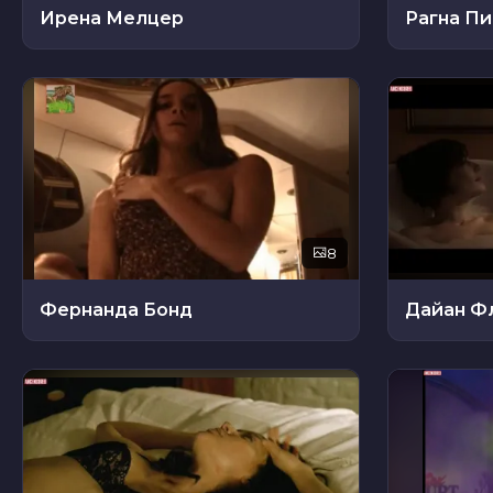
Ирена Мелцер
Рагна П
8
Фернанда Бонд
Дайан Ф