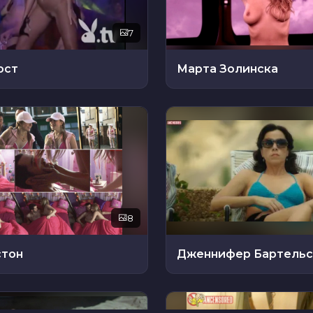
7
ост
Марта Золинска
8
стон
Дженнифер Бартельс