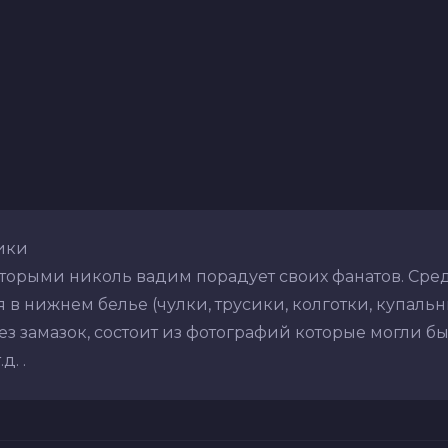
ики
оторыми николь вадим порадует своих фанатов. Сре
в нижнем белье (чулки, трусики, колготки, купальник
з замазок, состоит из фотографий которые могли бы
. .