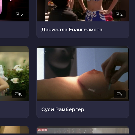
15
12
Даниэлла Евангелиста
10
7
Суси Рамбергер