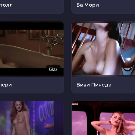
итолл
Ба Мори
23
лери
Виви Пинеда