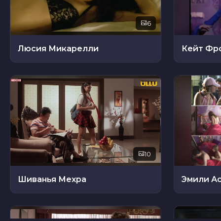
6
Люсия Микарелли
Кейт Фр
10
Шиванья Мехра
Эмили А