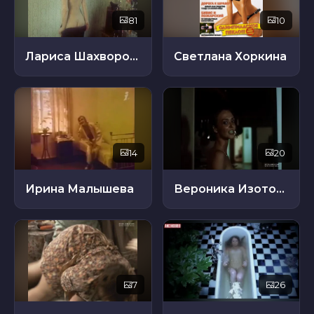
81
10
Лариса Шахворостова
Светлана Хоркина
14
20
Ирина Малышева
Вероника Изотова
7
26