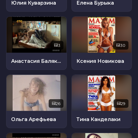
Юлия Куварзина
Елена Бурыка
3
30
Анастасия Балякина
Ксения Новикова
26
29
Ольга Арефьева
Тина Канделаки