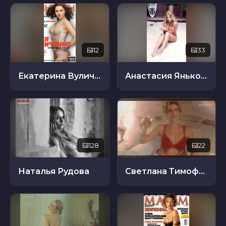
12
33
Екатерина Вуличенко
Анастасия Янькова
128
22
Наталья Рудова
Светлана Тимофеева-Летуновская