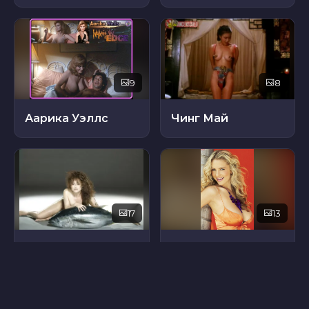
9
8
Аарика Уэллс
Чинг Май
17
13
Хелена Бонем-Картер
Шанна Маклафлин