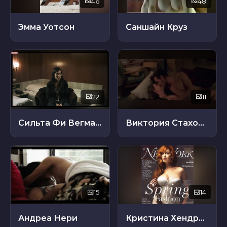
46
48
Эмма Уотсон
Саншайн Круз
22
11
Сильта Фи Вегманн
Виктория Стахович
15
14
Андреа Нери
Кристина Хендрикс