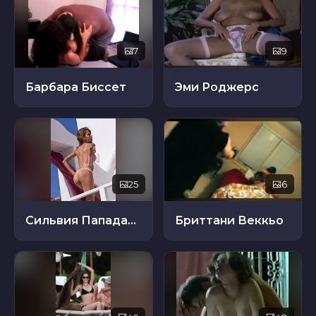
7
9
Барбара Биссет
Эми Роджерс
25
6
Сильвия Пападаки
Бриттани Веккьо