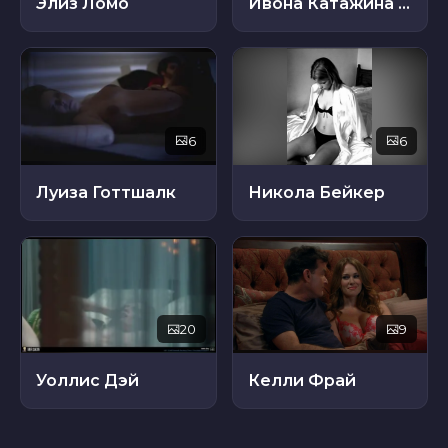
Элиз Ломо
Ивона Катажина Павлак
6
6
Луиза Готтшалк
Никола Бейкер
20
9
Уоллис Дэй
Келли Фрай