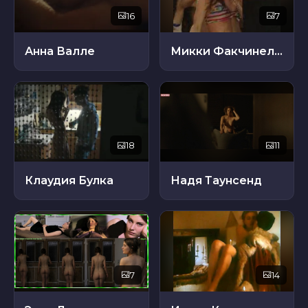
16
7
Анна Валле
Микки Факчинелло
18
11
Клаудия Булка
Надя Таунсенд
7
14