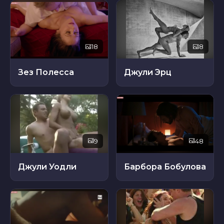
18
8
Зез Полесса
Джули Эрц
9
48
Джули Уодли
Барбора Бобулова