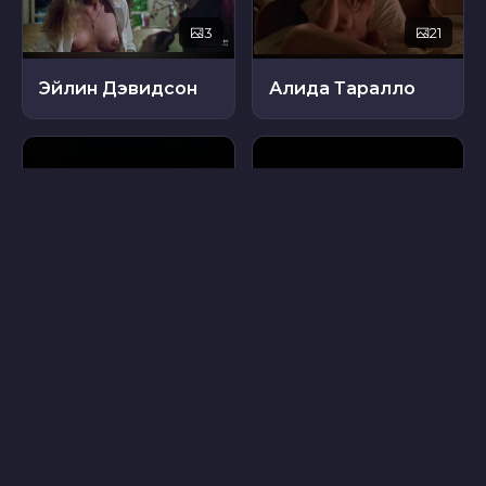
3
21
Эйлин Дэвидсон
Алида Таралло
12
19
Рей Рейес
Венди Вестбрук
16
13