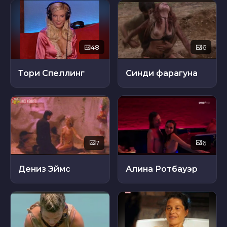
48
6
Тори Спеллинг
Синди фарагуна
7
6
Дениз Эймс
Алина Ротбауэр