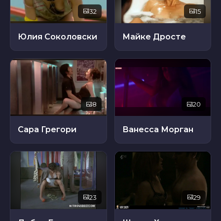
32
15
Юлия Соколовски
Майке Дросте
8
20
Сара Грегори
Ванесса Морган
23
29