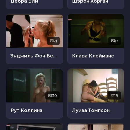
Дебра Бли
Шэрон Хорган
21
17
Энджиль Фон Бергдорфе
Клара Клейманс
30
18
Рут Коллинз
Луиза Томпсон