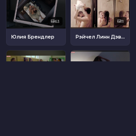
63
11
Юлия Брендлер
Рэйчел Линн Дэвид
7
7
Даника Ярош
Кристин Гарривет
48
10