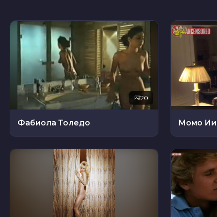
20
Фабиола Толедо
Момо Ии