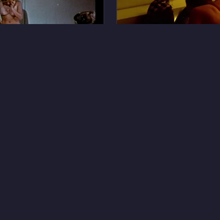
28
пал
Ким Матулова
8
овак
Хейли Рамм