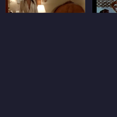
48
Кэтрин Изабель
Триша О
14
Анна Тальбах
Никки Н