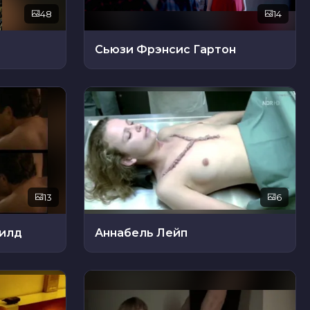
48
14
Сьюзи Фрэнсис Гартон
13
6
илд
Аннабель Лейп