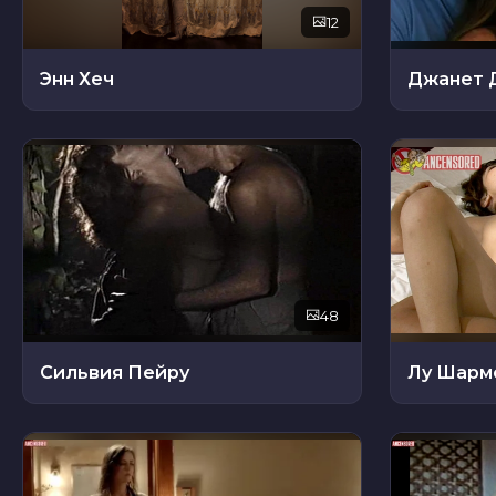
12
Энн Хеч
Джанет 
48
Сильвия Пейру
Лу Шарм