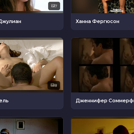
7
Джулиан
Ханна Фергюсон
8
ель
Дженнифер Соммерф