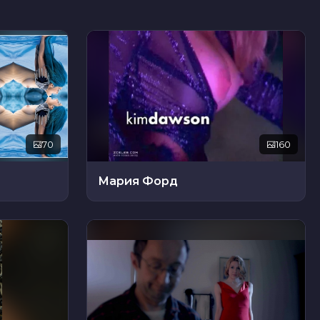
70
160
Мария Форд