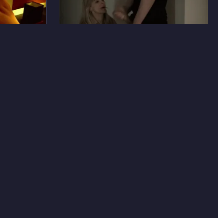
14
9
Бьен Де Мур
11
48
Дана Сечи