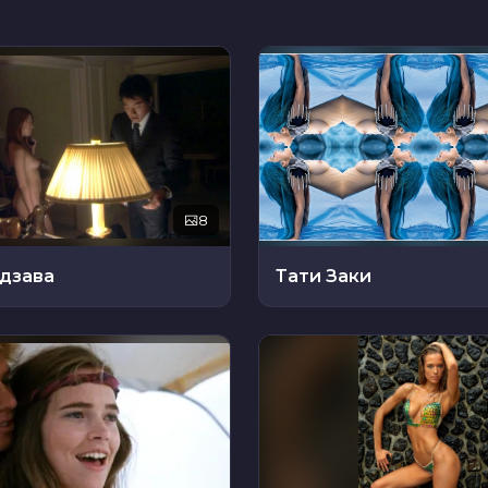
8
дзава
Тати Заки