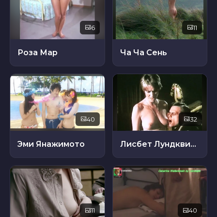
6
11
Роза Мар
Ча Ча Сень
40
32
Эми Янажимото
Лисбет Лундквист
11
40