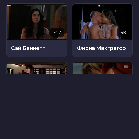
17
9
Сай Беннетт
Фиона Макгрегор
48
19
Астрид Пубель
Анна Стиблих