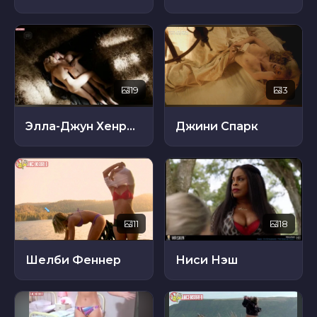
19
3
Элла-Джун Хенрард
Джини Спарк
11
18
Шелби Феннер
Ниси Нэш