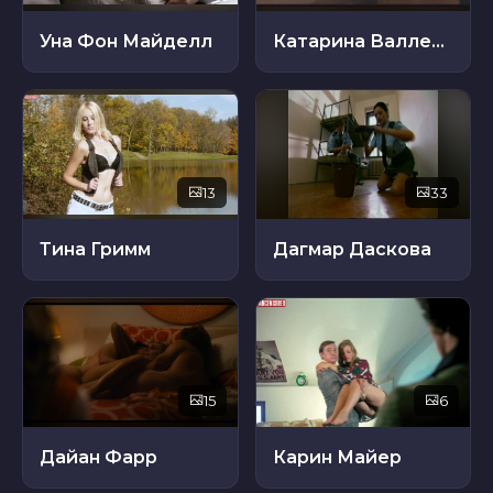
Уна Фон Майделл
Катарина Валленштейн
13
33
Тина Гримм
Дагмар Даскова
15
6
Дайан Фарр
Карин Майер