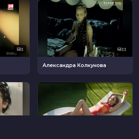
3
33
Александра Колкунова
39
23