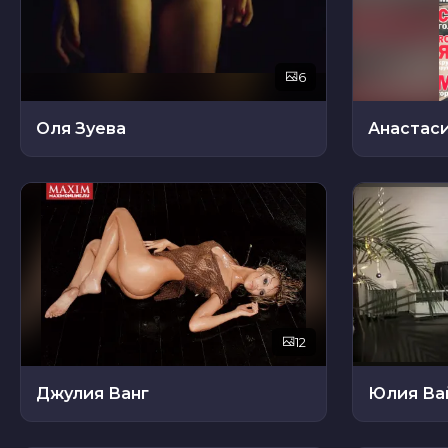
6
Оля Зуева
Анастас
12
Джулия Ванг
Юлия Ва