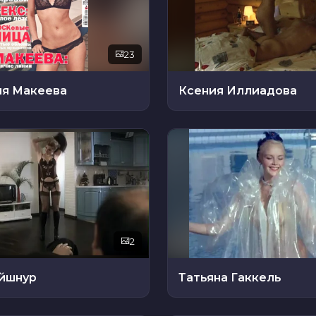
23
ия Макеева
Ксения Иллиадова
2
йшнур
Татьяна Гаккель