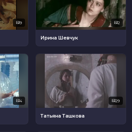
9
2
Ирина Шевчук
4
29
Татьяна Ташкова