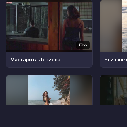
55
Маргарита Левиева
Елизаве
22