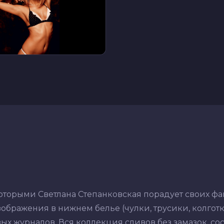
оторыми Светлана Степанковская порадует своих фа
ображения в нижнем белье (чулки, трусики, колготки,
ых журналов. Вся коллекция сливов без замазок, со