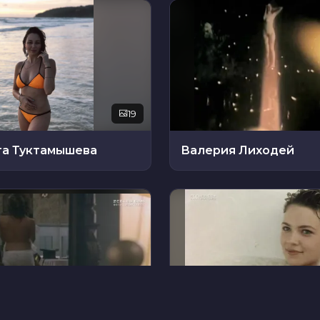
19
та Туктамышева
Валерия Лиходей
14