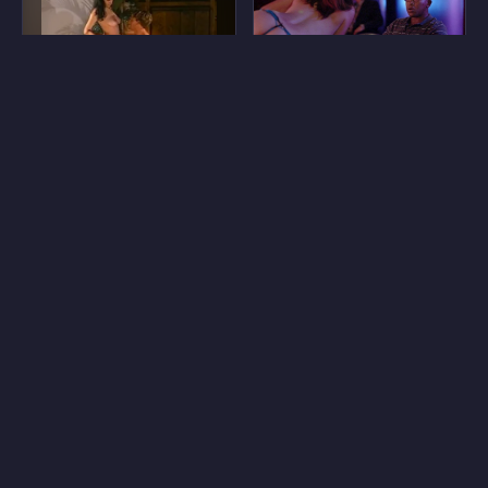
7
6
Тянь Фран
Дженнифер Дейли
7
10
Марго Ганьон
Мишель Макларен
8
16