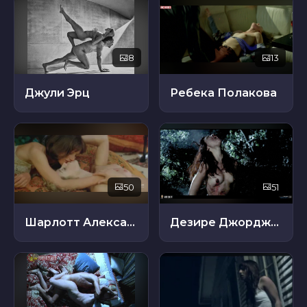
8
13
Джули Эрц
Ребека Полакова
50
51
Шарлотт Александра
Дезире Джорджетти