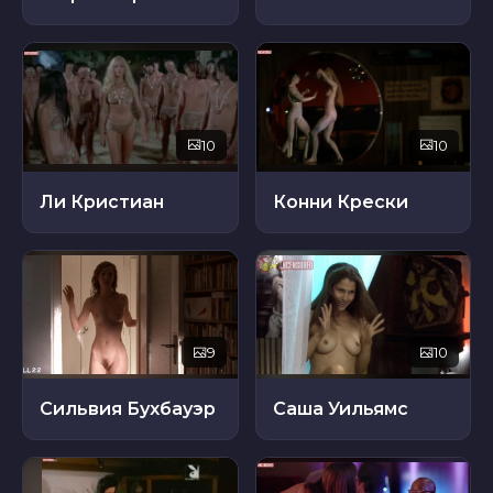
10
10
Ли Кристиан
Конни Крески
9
10
Сильвия Бухбауэр
Саша Уильямс