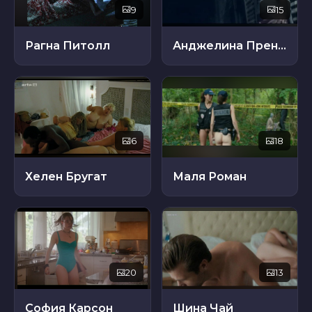
9
15
Рагна Питолл
Анджелина Прендергаст
6
18
Хелен Бругат
Маля Роман
20
13
София Карсон
Шина Чай