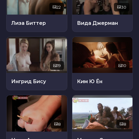
22
30
Лиза Биттер
Вида Джерман
19
10
Ингрид Бису
Ким Ю Ён
8
8