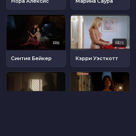
Нора Алексис
Марина Саура
8
25
Синтия Бейкер
Кэрри Уэсткотт
9
8
Лиза Чаппелл
Джилл Скотт Момадей