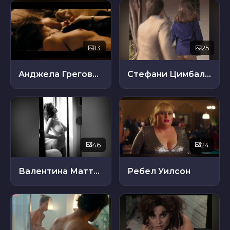
13
25
Анджела Грегович
Стефани Цимбалист
46
24
Валентина Маттеуччи
Ребел Уилсон