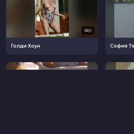
21
Голди Хоун
София Т
48
Шерил Лэдд
Лора Фр