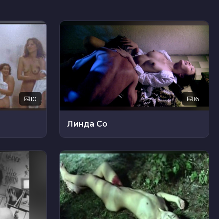
10
16
Линда Со