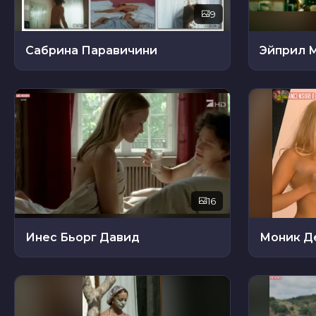
9
Сабрина Паравичини
Эйприл 
16
Инес Бьорг Давид
Моник Д