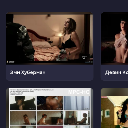
11
Эми Хуберман
Девин К