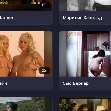
6
Маллен
Мэрилин Хэнольд
8
ейн
Сью Бернар