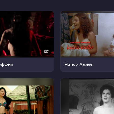
7
оффин
Нэнси Аллен