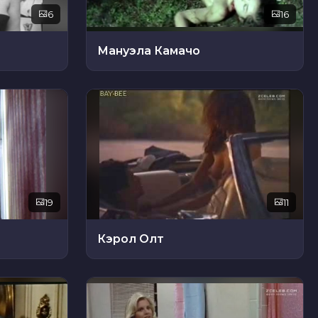
6
16
Мануэла Камачо
19
11
Кэрол Олт