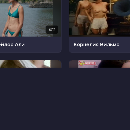
12
ейлор Али
Корнелия Вильмс
7
ейзер
Харли Макбрайд