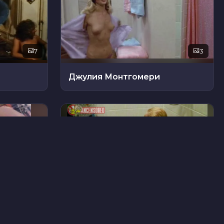
7
3
Джулия Монтгомери
21
44
Дженни Мари Мак