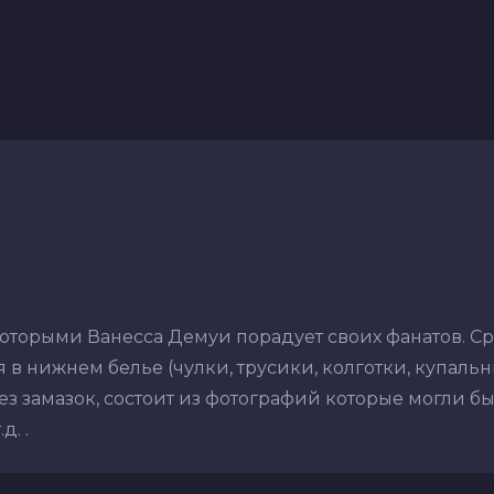
которыми Ванесса Демуи порадует своих фанатов. С
в нижнем белье (чулки, трусики, колготки, купальник
з замазок, состоит из фотографий которые могли бы
. .