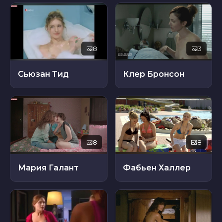
8
3
Сьюзан Тид
Клер Бронсон
8
8
Мария Галант
Фабьен Халлер