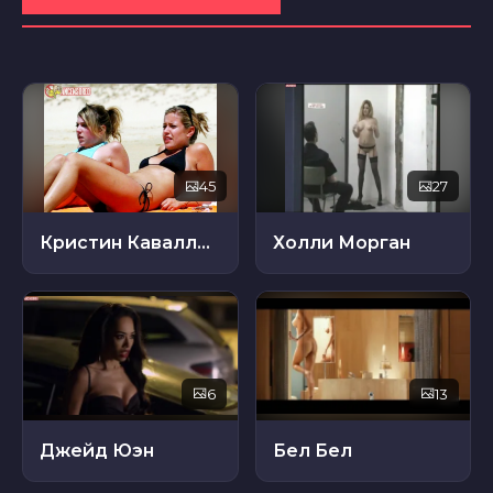
45
27
Кристин Каваллари
Холли Морган
6
13
Джейд Юэн
Бел Бел