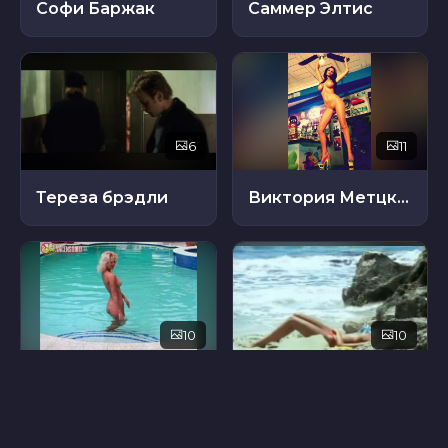
Софи Баржак
Саммер Элтис
6
11
Тереза ​​брэдли
Виктория Метцкер
10
10
Стейси Хауэлл
Таня Шписс