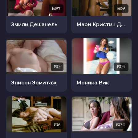
57
26
Эмили Дешанель
Мари Кристин Дескуар
3
27
Элисон Эрмитаж
Моника Вик
6
30